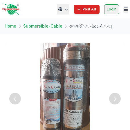
Post Ad
Login
Home
Submersible-Cable
સબમર્સિબલ મોટર ને લગતું