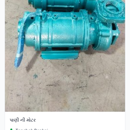
પાણી ની મોટર