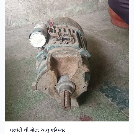
ઘરઘંટી ની મોટર ચાલુ કમ્પ્લિટ