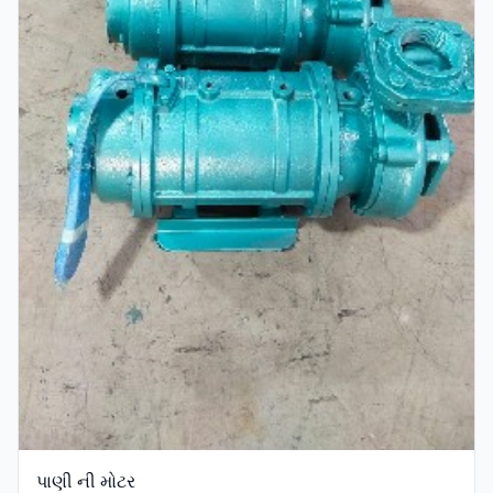
પાણી ની મોટર