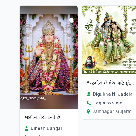
Verified
*જમીન લે વેચ માટે ફોન કરો*
Digubha N. Jadeja
Login to view
Jamnagar, Gujarat
જમીન વેચવાની છે
Dinesh Dangar