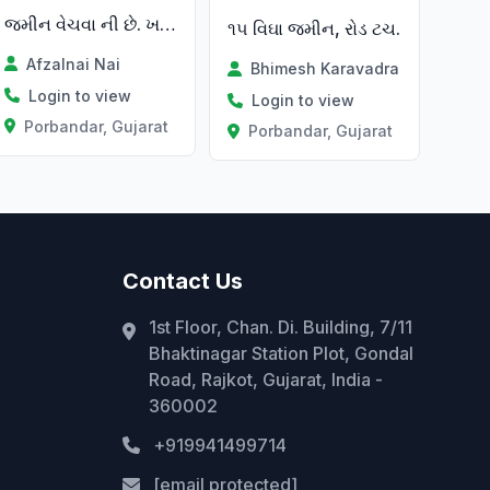
જમીન વેચવા ની છે. ખડી નીકરે એવી
૧૫ વિઘા જમીન, રોડ ટચ.
Afzalnai Nai
Bhimesh Karavadra
Login to view
Login to view
Porbandar, Gujarat
Porbandar, Gujarat
Contact Us
1st Floor, Chan. Di. Building, 7/11
Bhaktinagar Station Plot, Gondal
Road, Rajkot, Gujarat, India -
360002
+919941499714
[email protected]