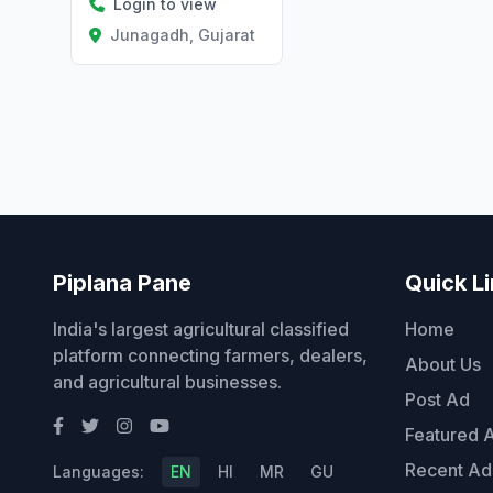
Login to view
Junagadh, Gujarat
Piplana Pane
Quick L
India's largest agricultural classified
Home
platform connecting farmers, dealers,
About Us
and agricultural businesses.
Post Ad
Featured 
Recent Ad
Languages:
EN
HI
MR
GU