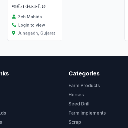
જમીન વેચવાની છે
Zeb Mahida
Login to view
Junagadh, Gujarat
inks
Categories
Farm Products
Horses
Seed Drill
Ads
Farm Implements
s
Scrap