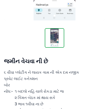
જમીન વેચવા ની છે
૬ વીઘા પ્લોટીંગ ને લાયક ગામ ની એક દમ નજીક

પ્રવેટ લાઈટ કનેક્શન

બોર

નોંધ:-  ૧ બદલો નહિ ચાલે રોકડા માટે જ

           ૨ કિંમત બેઠક માં થાય સકે

           3 ભાવ ૧વીઘા ના છે
