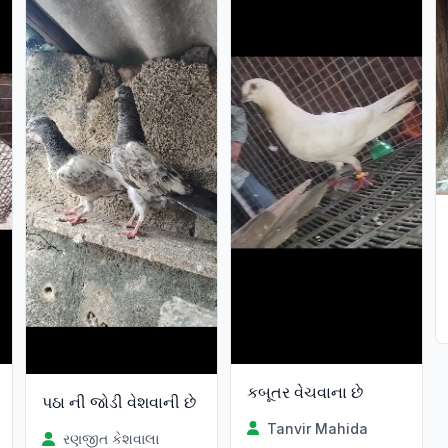
કબૂતર વેચવાના છે
પઠા ની જોડી વેશવાની છે
Tanvir Mahida
રણજીત કેશવાલા