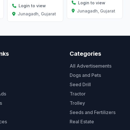
Login to view
Login to view
Junagadh, Gujarat
Junagadh, Gujarat
inks
Categories
All Advertisements
Dogs and Pets
Seed Drill
Ads
Tractor
s
Trolley
Seeds and Fertilizers
ces
Real Estate