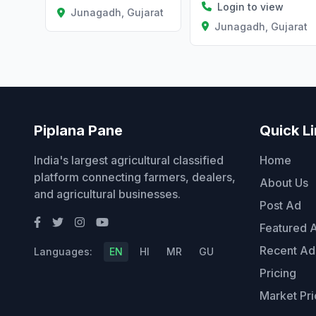
Login to view
Junagadh, Gujarat
Junagadh, Gujarat
Piplana Pane
Quick L
India's largest agricultural classified
Home
platform connecting farmers, dealers,
About Us
and agricultural businesses.
Post Ad
Featured 
Recent Ad
Languages:
EN
HI
MR
GU
Pricing
Market Pri