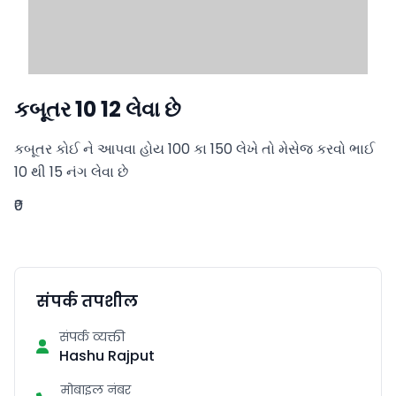
કબૂતર 10 12 લેવા છે
કબૂતર કોઈ ને આપવા હોય 100 કા 150 લેખે તો મેસેજ કરવો ભાઈ 
10 થી 15 નંગ લેવા છે
₹0
संपर्क तपशील
संपर्क व्यक्ती
Hashu Rajput
मोबाइल नंबर