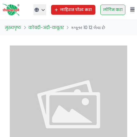
जाहिरात पोस्ट करा
लॉगिन करा
मुख्यपृष्ठ
कोंबडी-अंडी-कबूतर
કબૂતર 10 12 લેવા છે