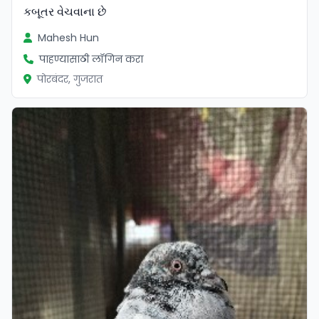
કબૂતર વેચવાના છે
Mahesh Hun
पाहण्यासाठी लॉगिन करा
पोरबंदर, गुजरात