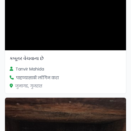
કબૂતર વેચવાના છે
Tanvir Mahida
पाहण्यासाठी लॉगिन करा
जुनागड, गुजरात