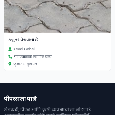
કબુતર વેચવાના છે
Keval Gohel
पाहण्यासाठी लॉगिन करा
जुनागड, गुजरात
पीपळाना पाने
शेतकरी, डीलर आणि कृषी व्यवसायांना जोडणारे