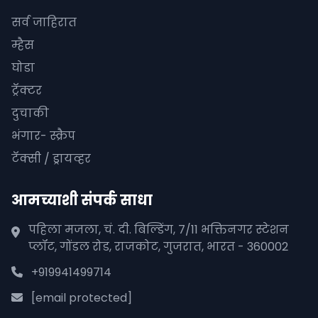
सर्व जाहिरात
म्हैस
घोडा
ट्रॅक्टर
दुचाकी
भंगार- स्क्रैप
टॅक्सी / ड्रायव्हर
आमच्याशी संपर्क साधा
पहिला मजला, चं. दी. बिल्डिंग, 7/11 भक्तिनगर स्टेशन
प्लॉट, गोंडल रोड, राजकोट, गुजरात, भारत - 360002
+919941499714
[email protected]