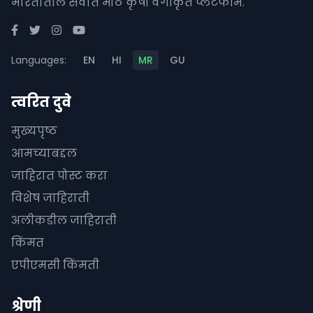
भारतातील सर्वात मोठे कृषी वर्गीकृत प्लॅटफॉर्म.
Languages:
EN
HI
MR
GU
त्वरित दुवे
मुख्यपृष्ठ
आमच्याबद्दल
जाहिरात पोस्ट करा
विशेष जाहिराती
अलीकडील जाहिराती
किंमत
एपीएमसी किंमती
श्रेणी