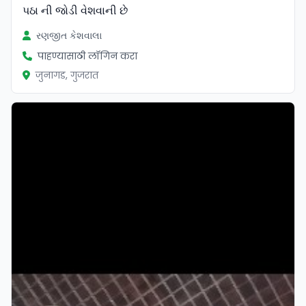
પઠા ની જોડી વેશવાની છે
રણજીત કેશવાલા
पाहण्यासाठी लॉगिन करा
जुनागड, गुजरात