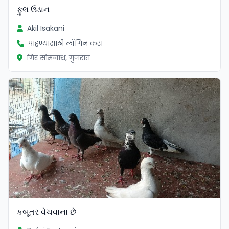
ફુલ ઉડાન
Akil Isakani
पाहण्यासाठी लॉगिन करा
गिर सोमनाथ, गुजरात
કબૂતર વેચવાના છે