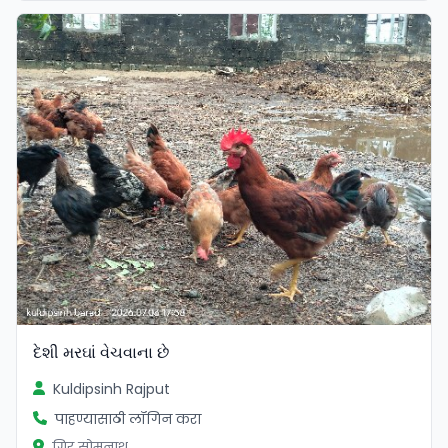
દેશી મરઘાં વેચવાના છે
Kuldipsinh Rajput
पाहण्यासाठी लॉगिन करा
गिर सोमनाथ