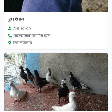
ફુલ ઉડાન
Akil Isakani
पाहण्यासाठी लॉगिन करा
गिर सोमनाथ