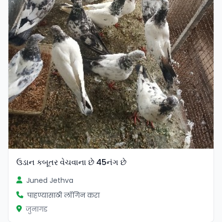
ઉડાન કબૂતર વેચવાના છે 45નંગ છે
Juned Jethva
पाहण्यासाठी लॉगिन करा
जुनागड