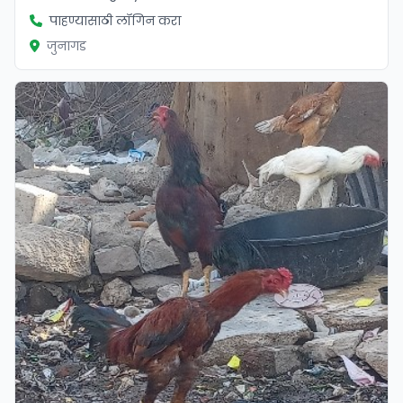
पाहण्यासाठी लॉगिन करा
जुनागड