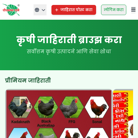
जाहिरात पोस्ट करा
लॉगिन करा
कृषी जाहिराती ब्राउझ करा
सर्वोत्तम कृषी उत्पादने आणि सेवा शोधा
प्रीमियम जाहिराती