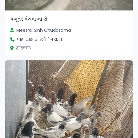
કબૂતર વેચવા ના સે
Meetraj Sinh Chudasama
पाहण्यासाठी लॉगिन करा
राजकोट