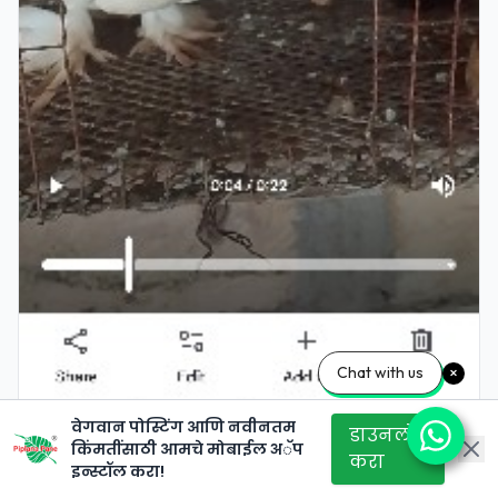
Chat with us
वेगवान पोस्टिंग आणि नवीनतम
डाउनलोड
किंमतींसाठी आमचे मोबाईल अॅप
करा
इन्स्टॉल करा!
919586680983