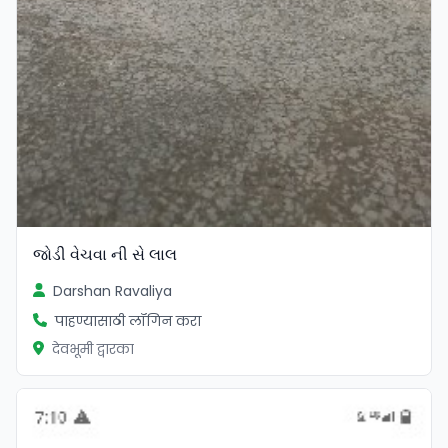
જોડી વેચવા ની સે લાલ
Darshan Ravaliya
पाहण्यासाठी लॉगिन करा
देवभूमी द्वारका