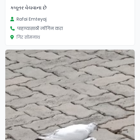
કબૂતર વેચવાના છે
Rafai Emteyaj
पाहण्यासाठी लॉगिन करा
गिर सोमनाथ