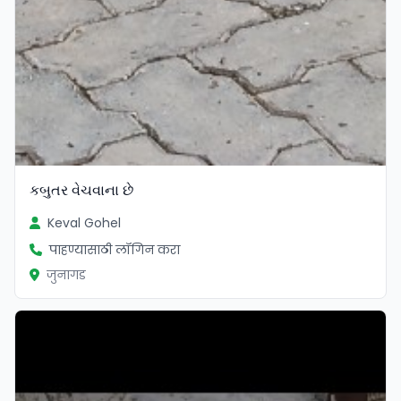
કબુતર વેચવાના છે
Keval Gohel
पाहण्यासाठी लॉगिन करा
जुनागड