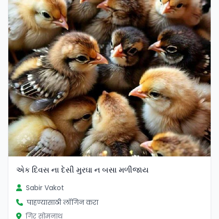
એક દિવસ ના દેસી મુરઘા‌ ન બસા મળીજાય
Sabir Vakot
पाहण्यासाठी लॉगिन करा
गिर सोमनाथ