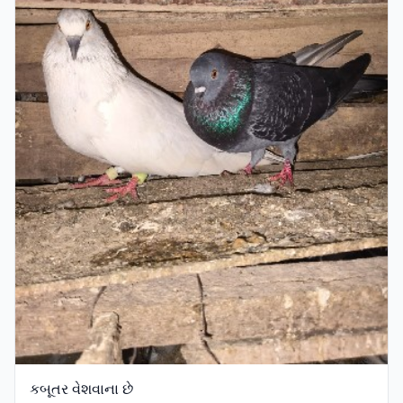
કબૂતર વેશવાના છે