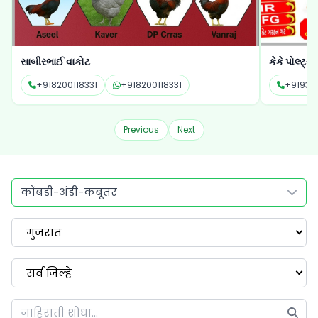
કેકે પોલ્ટ્રી ફાર્મ્સ
ક્રિષ્ના ટ્રેક્
+919327607575
+919327607575
+91701
Previous
Next
कोंबडी-अंडी-कबूतर
गुजरात
सर्व जिल्हे