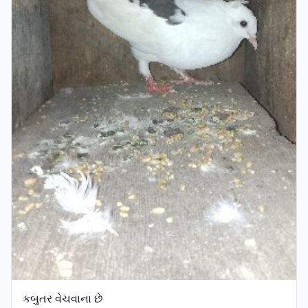
કબુતર વેચવાના છે