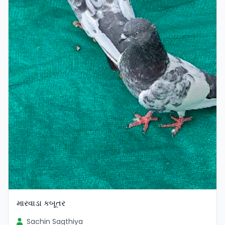
મારવાડા કબૂતર
Sachin Sagthiya