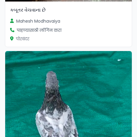
કબૂતર વેચવાના છે
Mahesh Modhavaiya
पाहण्यासाठी लॉगिन करा
पोरबंदर