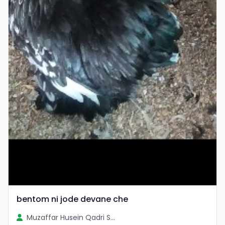
bentom ni jode devane che
Muzaffar Husein Qadri Sayad