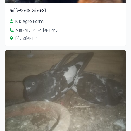
ઓરિજનલ સોનાલી
K K Agro Farm
पाहण्यासाठी लॉगिन करा
गिर सोमनाथ