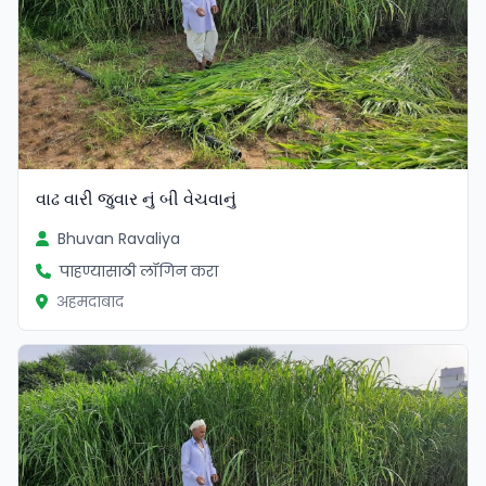
વાઢ વારી જુવાર નું બી વેચવાનું
Bhuvan Ravaliya
पाहण्यासाठी लॉगिन करा
अहमदाबाद