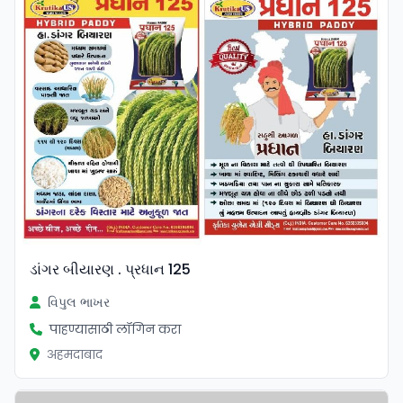
ડાંગર બીયારણ . પ્રધાન 125
વિપુલ ભાખર
पाहण्यासाठी लॉगिन करा
अहमदाबाद