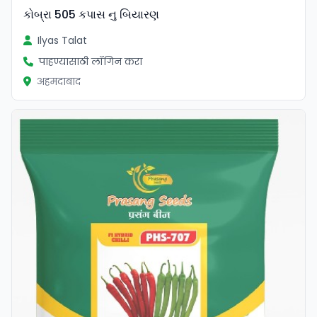
કોબ્રા 505 કપાસ નુ બિયારણ
Ilyas Talat
पाहण्यासाठी लॉगिन करा
अहमदाबाद