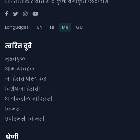
भारतातील सर्वात मोठे कृषी वर्गीकृत प्लॅटफॉर्म.
Languages:
EN
HI
MR
GU
त्वरित दुवे
मुख्यपृष्ठ
आमच्याबद्दल
जाहिरात पोस्ट करा
विशेष जाहिराती
अलीकडील जाहिराती
किंमत
एपीएमसी किंमती
श्रेणी