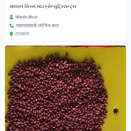
માધવન મિક્સ માઇક્રોન્યુટ્રિયન્ટ્સ
Nilesh Bhut
पाहण्यासाठी लॉगिन करा
राजकोट