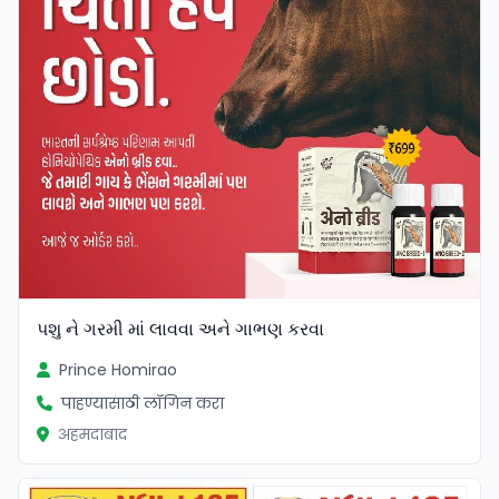
પશુ ને ગરમી માં લાવવા અને ગાભણ કરવા
Prince Homirao
पाहण्यासाठी लॉगिन करा
अहमदाबाद