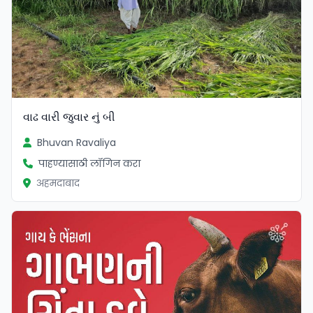
વાઢ વારી જુવાર નું બી
Bhuvan Ravaliya
पाहण्यासाठी लॉगिन करा
अहमदाबाद