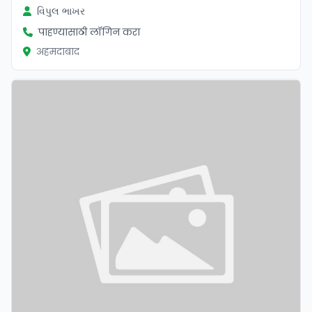
વિપુલ ભાખર
पाहण्यासाठी लॉगिन करा
अहमदाबाद