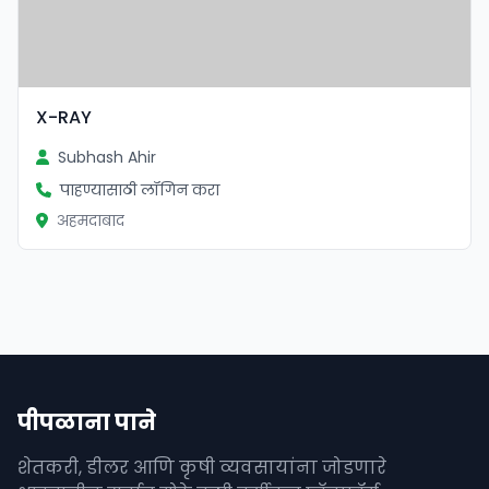
X-RAY
Subhash Ahir
पाहण्यासाठी लॉगिन करा
अहमदाबाद
पीपळाना पाने
शेतकरी, डीलर आणि कृषी व्यवसायांना जोडणारे