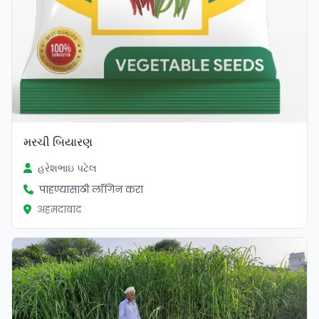
મરચી બિયારણ
હરેશભાઇ પટેલ
पाहण्यासाठी लॉगिन करा
अहमदाबाद