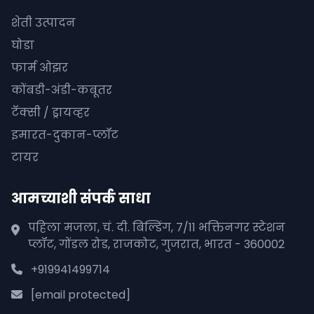
शेती उत्पादन
घोडा
फार्म ओझर
कोंबडी-अंडी-कबूतर
टॅक्सी / ड्रायव्हर
इमारत-दुकान-प्लॉट
टायर
आमच्याशी संपर्क साधा
पहिला मजला, चं. दी. बिल्डिंग, 7/11 भक्तिनगर स्टेशन
प्लॉट, गोंडल रोड, राजकोट, गुजरात, भारत - 360002
+919941499714
[email protected]