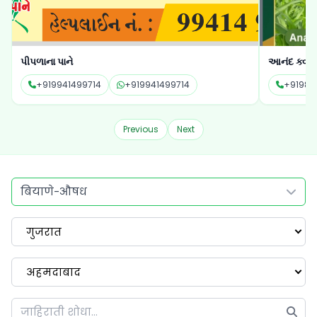
પીપળાના પાને
આનંદ ક્વોલ
+919941499714
+919941499714
+91987
Previous
Next
बियाणे-औषध
गुजरात
अहमदाबाद