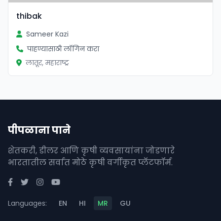
thibak
Sameer Kazi
पाहण्यासाठी लॉगिन करा
लातूर, महाराष्ट्र
पीपळाना पाने
शेतकरी, डीलर आणि कृषी व्यवसायांना जोडणारे
भारतातील सर्वात मोठे कृषी वर्गीकृत प्लॅटफॉर्म.
Languages:
EN
HI
MR
GU