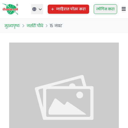
जाहिरात पोस्ट करा
लॉगिन करा
मुख्यपृष्ठ
नर्सरी पौधे
15 नंबर