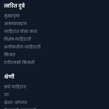
त्वरित दुवे
मुख्यपृष्ठ
आमच्याबद्दल
जाहिरात पोस्ट करा
विशेष जाहिराती
अलीकडील जाहिराती
किंमत
एपीएमसी किंमती
श्रेणी
सर्व जाहिरात
उंट
थ्रेशर-ओपनर