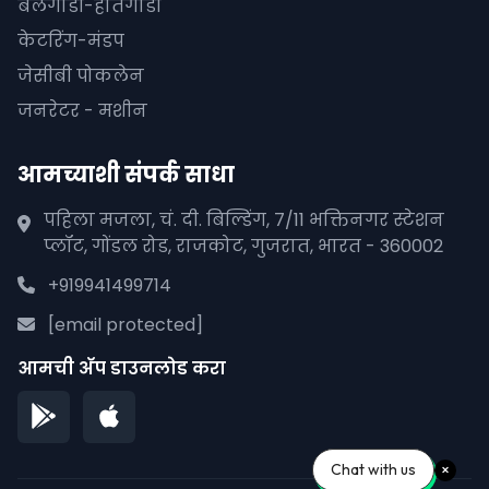
बैलगाडी-हातगाडी
केटरिंग-मंडप
जेसीबी पोकलेन
जनरेटर - मशीन
आमच्याशी संपर्क साधा
पहिला मजला, चं. दी. बिल्डिंग, 7/11 भक्तिनगर स्टेशन
प्लॉट, गोंडल रोड, राजकोट, गुजरात, भारत - 360002
+919941499714
[email protected]
आमची अ‍ॅप डाउनलोड करा
Chat with us