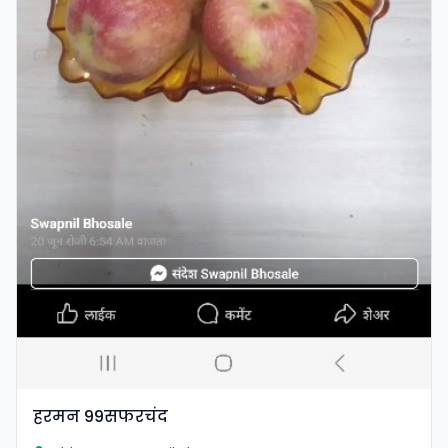
हरमन 99सफरचंद