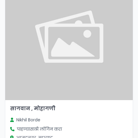
सागवान , मोहागणी
Nikhil Borde
पाहण्यासाठी लॉगिन करा
अहमदनगर, महाराष्ट्र