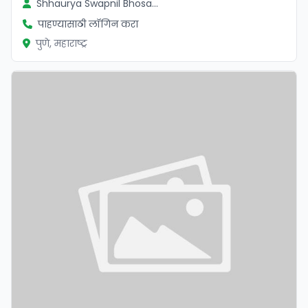
Shhaurya Swapnil Bhosale
पाहण्यासाठी लॉगिन करा
पुणे, महाराष्ट्र