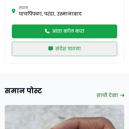
स्थान
पाचपिंपळा, परंडा, उस्मानाबाद
आता कॉल करा
संदेश पाठवा
समान पोस्ट
साथी देखा