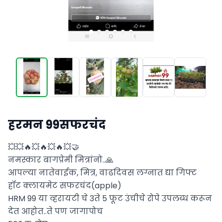
हरमन 99सफरचंद
💥💥🔥💥🔥💥🔥💥🤝

नमस्कार बागप्रेमी मित्रांनो..🙏

आपल्या नातेवाईक, मित्र, वाढदिवस लग्नात द्या गिफ्ट  
हॉट क्लायमेट सफरचंद(apple)

HRM 99 या व्हरायटी चे 3ते 5 फूट उंचीचे रोपे उपलब्ध करून 
देत आहोत..ते पण जागापोच 
