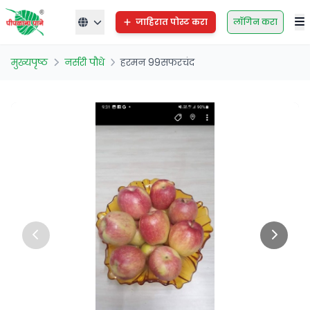
जाहिरात पोस्ट करा
लॉगिन करा
मुख्यपृष्ठ
नर्सरी पौधे
हरमन 99सफरचंद