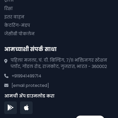
ट्रॉली
रिक्षा
इतर वाहन
केटरिंग-मंडप
जेसीबी पोकलेन
आमच्याशी संपर्क साधा
पहिला मजला, चं. दी. बिल्डिंग, 7/11 भक्तिनगर स्टेशन
प्लॉट, गोंडल रोड, राजकोट, गुजरात, भारत - 360002
+919941499714
[email protected]
आमची अ‍ॅप डाउनलोड करा