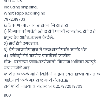
500 रू  रोप

Including shipping..

What'sapp &calling no

7972619703

💥ठिकाण-पारगाव खंडाळा जि सातारा

१) किमान कोणतेही 5ते 10 रोपे घ्यावी लागतील. रोपे 2 ते  
5फूट उंच आहेत..कलम केलेले..

२) सर्व रोपे उगवतात..

३) रोपे लावणीपासुन ते फळधारणेपर्यत मार्गदर्शन 

४)  कोठेही रोपे घरपोच पाठविली जातील. 

टीप:- चांगल्या फळधारणेसाठी  किमान 10किवा त्यापुढे 
रोपे गरजेचे आहे.

फोटोतील फळे आणि व्हिडिओ माझ्या स्वतः हाच्या बागेतील 
आहे..याचे फळे महाराष्ट्र मध्ये येतात..🙏

सर्व फोटो माझ्या बागेतील आहे..🙏79726 19703
₹500