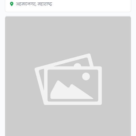
अहमदनगर, महाराष्ट्र