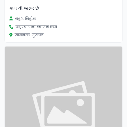
કામ ની જરૂર છે
રાહુલ સિહોરા
पाहण्यासाठी लॉगिन करा
जामनगर, गुजरात