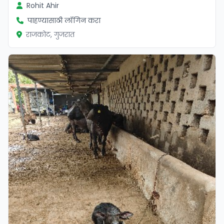
Rohit Ahir
पाहण्यासाठी लॉगिन करा
राजकोट, गुजरात