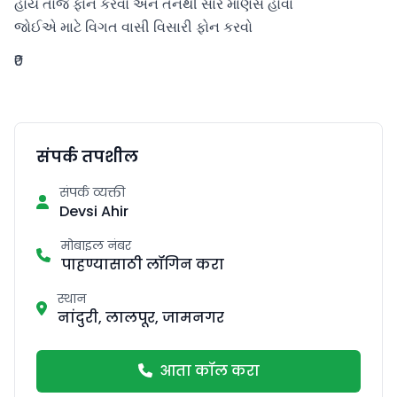
હોય તોજ ફોન કરવો અને તનથી સાર માણસ હોવા

જોઈએ માટે વિગત વાસી વિસારી ફોન કરવો
₹0
संपर्क तपशील
संपर्क व्यक्ती
Devsi Ahir
मोबाइल नंबर
पाहण्यासाठी लॉगिन करा
स्थान
नांदुरी, लालपूर, जामनगर
आता कॉल करा