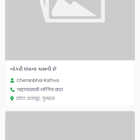
નોકરી ધંધાના કામની છે
Chetanbhai Rathva
पाहण्यासाठी लॉगिन करा
छोटा उदयपूर, गुजरात