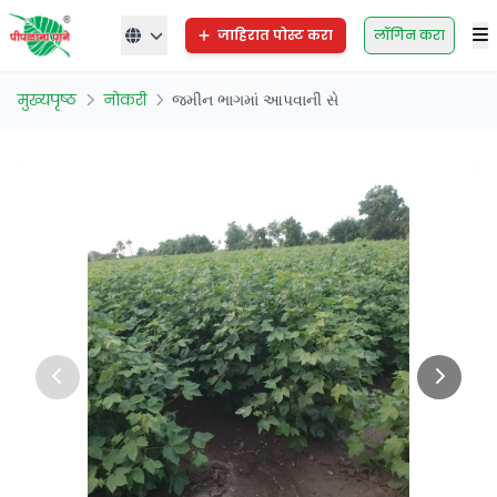
जाहिरात पोस्ट करा
लॉगिन करा
मुख्यपृष्ठ
नोकरी
જમીન ભાગમાં આપવાની સે