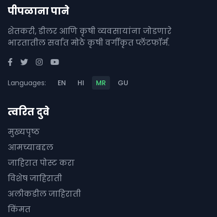
पीपळाना पाने
शेतकरी, डीलर आणि कृषी व्यवसायांना जोडणारे
भारतातील सर्वात मोठे कृषी वर्गीकृत प्लॅटफॉर्म.
Languages:
EN
HI
MR
GU
त्वरित दुवे
मुख्यपृष्ठ
आमच्याबद्दल
जाहिरात पोस्ट करा
विशेष जाहिराती
अलीकडील जाहिराती
किंमत