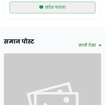
संदेश पाठवा
समान पोस्ट
साथी देखा