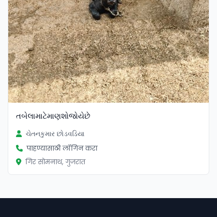
તબેલામાટેમાણશોજોયેછે
ચેતનકુમાર છોડવડિયા
पाहण्यासाठी लॉगिन करा
गिर सोमनाथ, गुजरात