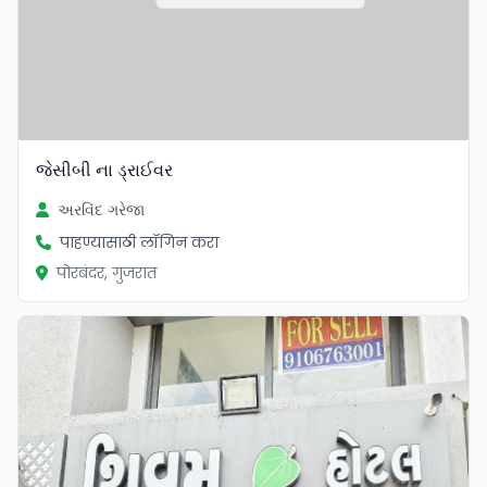
જેસીબી ના ડ્રાઈવર
અરવિંદ ગરેજા
पाहण्यासाठी लॉगिन करा
पोरबंदर, गुजरात