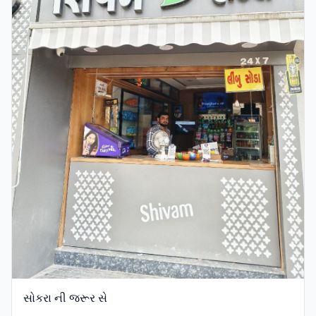
સોકરા ની જરૂર સે