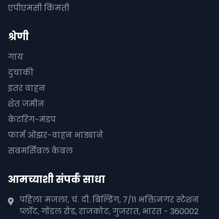
एपीएमसी किंमती
श्रेणी
गाय
दुचाकी
इतर वाहन
शेत जमीन
केटरिंग-मंडप
फार्म ओझर-वाहन भाड्याने
सबमर्सिबल केबल
आमच्याशी संपर्क साधा
पहिला मजला, चं. दी. बिल्डिंग, 7/11 भक्तिनगर स्टेशन
प्लॉट, गोंडल रोड, राजकोट, गुजरात, भारत - 360002