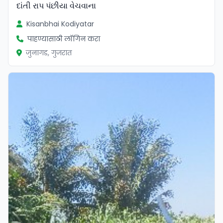
દાંતી રાપ પંછીયા વેચવાના
Kisanbhai Kodiyatar
पाहण्यासाठी लॉगिन करा
जुनागड, गुजरात