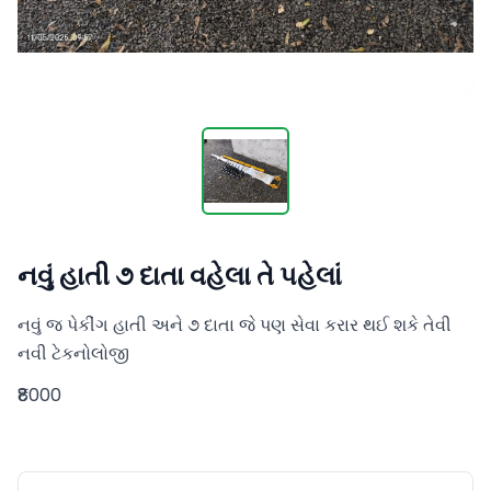
નવું હાતી ૭ દાતા વહેલા તે પહેલાં
નવું જ પેકીંગ હાતી અને ૭ દાતા જે પણ સેવા કરાર થઈ શકે તેવી  
નવી ટેકનોલોજી
₹8000