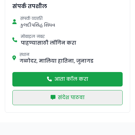
संपर्क तपशील
संपर्क व्यक्ती
કુલદીપસિંહ સિંધવ
मोबाइल नंबर
पाहण्यासाठी लॉगिन करा
स्थान
गळोदर, मालिया हातिना, जुनागड
आता कॉल करा
संदेश पाठवा