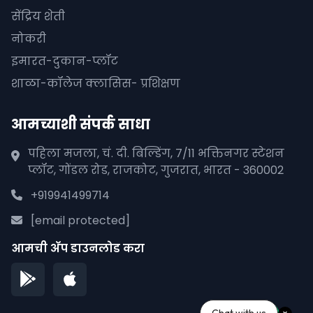
सेंद्रिय शेती
नोकरी
इमारत-दुकान-प्लॉट
शाळा-कॉलेज क्लासिस- प्रशिक्षण
आमच्याशी संपर्क साधा
पहिला मजला, चं. दी. बिल्डिंग, 7/11 भक्तिनगर स्टेशन
प्लॉट, गोंडल रोड, राजकोट, गुजरात, भारत - 360002
+919941499714
[email protected]
आमची अ‍ॅप डाउनलोड करा