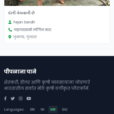
દાંતી વેચવાની છે
Fejan Sandh
पाहण्यासाठी लॉगिन करा
जुनागड, गुजरात
पीपळाना पाने
शेतकरी, डीलर आणि कृषी व्यवसायांना जोडणारे
भारतातील सर्वात मोठे कृषी वर्गीकृत प्लॅटफॉर्म.
Languages:
EN
HI
MR
GU