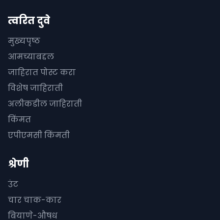
त्वरित दुवे
मुख्यपृष्ठ
आमच्याबद्दल
जाहिरात पोस्ट करा
विशेष जाहिराती
अलीकडील जाहिराती
किंमत
एपीएमसी किंमती
श्रेणी
उंट
चार चाक-कार
बियाणे-औषध