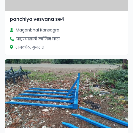
panchiya vesvana se4
Maganbhai Kansagra
पाहण्यासाठी लॉगिन करा
राजकोट, गुजरात
सत्यापित