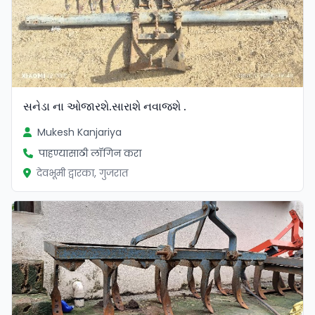
સનેડા ના ઓજારશે.સારાશે નવાજશે .
Mukesh Kanjariya
पाहण्यासाठी लॉगिन करा
देवभूमी द्वारका, गुजरात