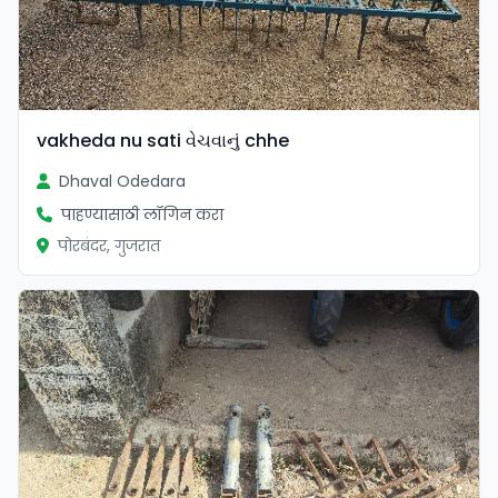
vakheda nu sati વેચવાનું chhe
Dhaval Odedara
पाहण्यासाठी लॉगिन करा
पोरबंदर, गुजरात