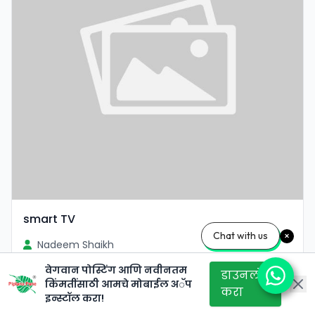
smart TV
Chat with us
Nadeem Shaikh
पाहण्यासाठी लॉगिन करा
वेगवान पोस्टिंग आणि नवीनतम
डाउनलोड
किंमतींसाठी आमचे मोबाईल अॅप
ठाणे
करा
इन्स्टॉल करा!