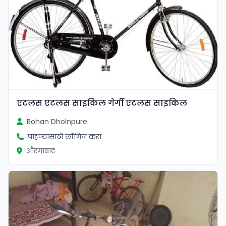
एटलस एटलस साइकिल गेर्गी एटलस साइकिल
Rohan Dholnpure
पाहण्यासाठी लॉगिन करा
औरंगाबाद