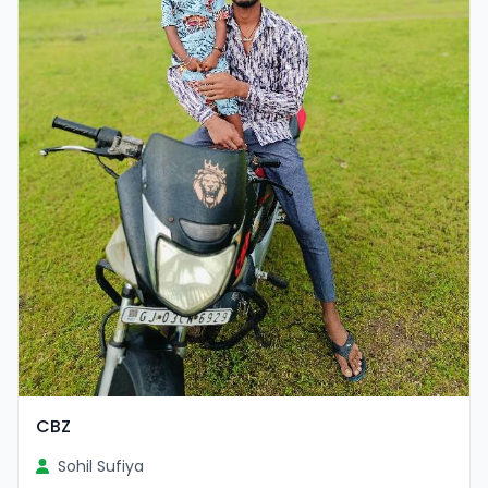
CBZ
Sohil Sufiya