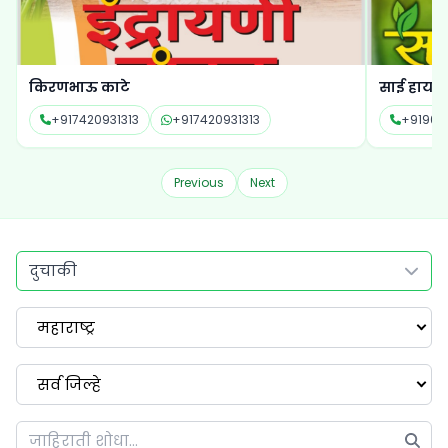
ग्रीन नेशन ऍग्रो सर्व्हिसेस
किरणभाऊ 
+917768022082
+917768022082
+917420
Previous
Next
दुचाकी
महाराष्ट्र
सर्व जिल्हे