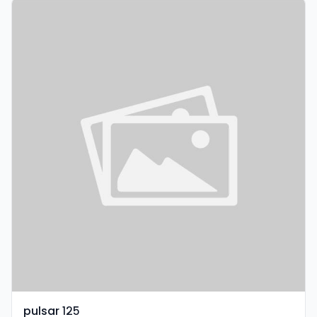
pulsar १२५