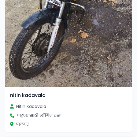
nitin kadavala
Nitin Kadavala
पाहण्यासाठी लॉगिन करा
पालघर