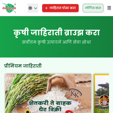
जाहिरात पोस्ट करा
लॉगिन करा
कृषी जाहिराती ब्राउझ करा
सर्वोत्तम कृषी उत्पादने आणि सेवा शोधा
प्रीमियम जाहिराती