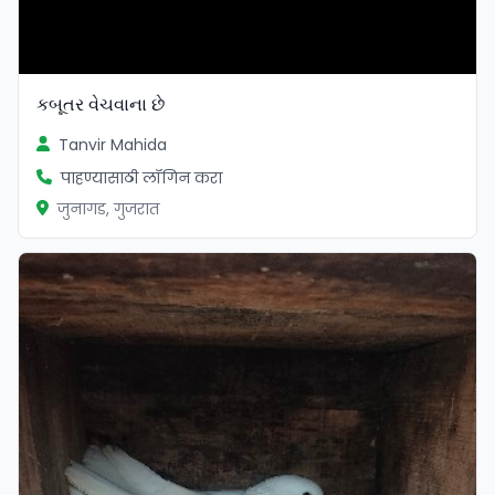
કબૂતર વેચવાના છે
Tanvir Mahida
पाहण्यासाठी लॉगिन करा
जुनागड, गुजरात