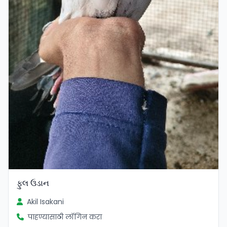
ફુલ ઉડાન
Akil Isakani
पाहण्यासाठी लॉगिन करा