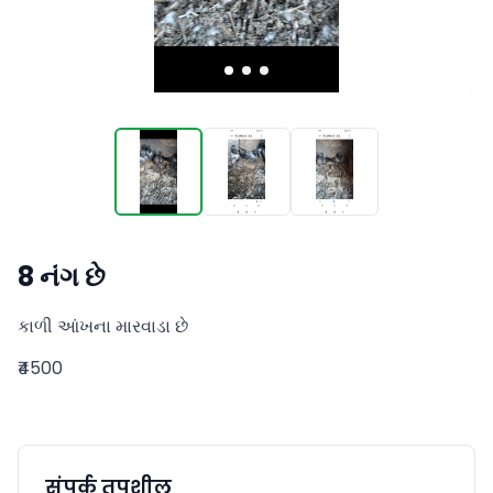
8 નંગ છે
કાળી આંખના મારવાડા છે
₹4500
संपर्क तपशील