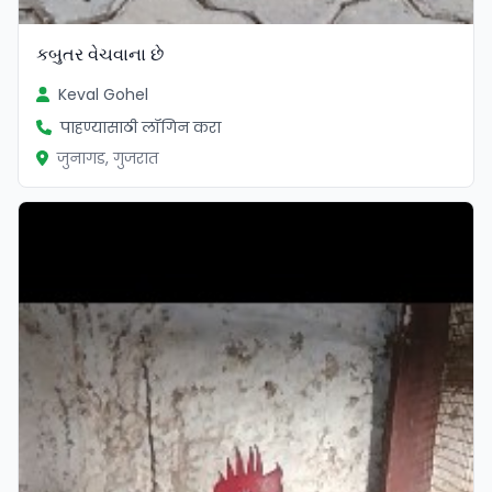
કબુતર વેચવાના છે
Keval Gohel
पाहण्यासाठी लॉगिन करा
जुनागड, गुजरात