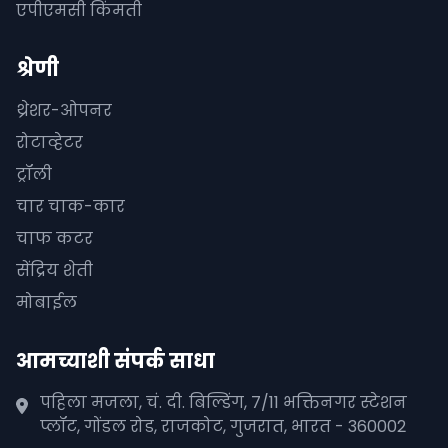
एपीएमसी किंमती
श्रेणी
थ्रेशर-ओपनर
रोटाव्हेटर
ट्रॉली
चार चाक-कार
चाफ कटर
सेंद्रिय शेती
मोबाईल
आमच्याशी संपर्क साधा
पहिला मजला, चं. दी. बिल्डिंग, 7/11 भक्तिनगर स्टेशन
प्लॉट, गोंडल रोड, राजकोट, गुजरात, भारत - 360002