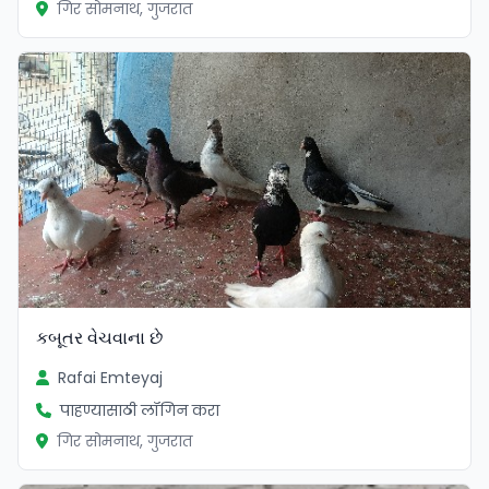
गिर सोमनाथ, गुजरात
કબૂતર વેચવાના છે
Rafai Emteyaj
पाहण्यासाठी लॉगिन करा
गिर सोमनाथ, गुजरात