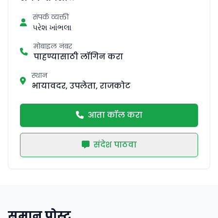
संपर्क व्यक्ती
પરેશ ખાંભલા
मोबाइल नंबर
पाहण्यासाठी लॉगिन करा
स्थान
भायावदर, उपलेता, राजकोट
आता कॉल करा
संदेश पाठवा
समान पोस्ट