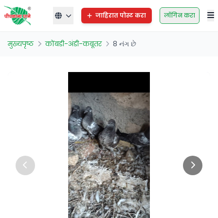
जाहिरात पोस्ट करा
लॉगिन करा
मुख्यपृष्ठ
कोंबडी-अंडी-कबूतर
8 નંગ છે