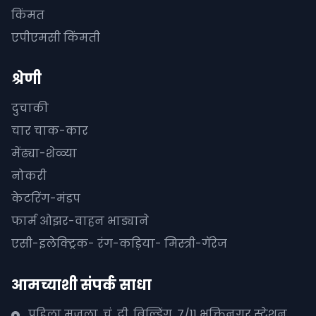
किंमत
एपीएमसी किंमती
श्रेणी
दुचाकी
चार चाक-कार
मेंढ्या-शेळ्या
नोकरी
केटरिंग-मंडप
फार्म ओझर-वाहन भाड्याने
एसी-इलेक्ट्रिक- रंग-कड़िया- मिस्त्री-गॅरेज
आमच्याशी संपर्क साधा
पहिला मजला, चं. दी. बिल्डिंग, 7/11 भक्तिनगर स्टेशन