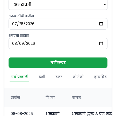
अमरावती
सुरुवातीची तारीख
शेवटची तारीख
फिल्टर
सर्व प्रजाती
देशी
इतर
टोमॅटो
हायब्रिड
तारीख
जिल्हा
बाजार
08-08-2026
अमरावती
अमरावती (फ़्रूट & वेज. मर्केट