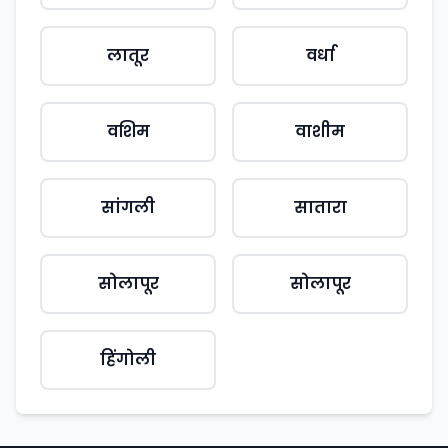
लातूर
वर्धा
वशिम
वाशीम
सांगली
सातारा
सोलापूर
सोलापूर
हिंगोली