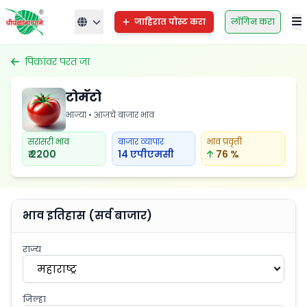
जाहिरात पोस्ट करा
लॉगिन करा
पिकांवर परत जा
टोमॅटो
भाज्या • आजचे बाजार भाव
सरासरी भाव
बाजार व्यापार
भाव प्रवृत्ती
₹ 2200
14 एपीएमसी
76 %
भाव इतिहास (सर्व बाजार)
राज्य
महाराष्ट्र
जिल्हा