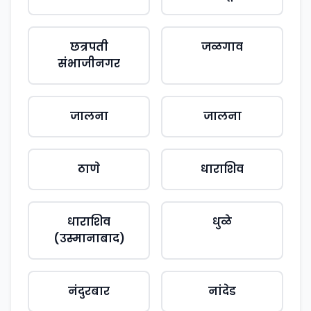
छत्रपती
जळगाव
संभाजीनगर
जालना
जालना
ठाणे
धाराशिव
धाराशिव
धुळे
(उस्मानाबाद)
नंदुरबार
नांदेड