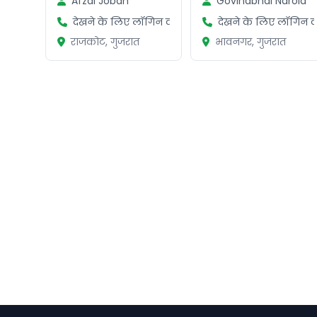
Afzal Joban
Govindbhai Narola
देखने के लिए लॉगिन करें
देखने के लिए लॉगिन कर
राजकोट, गुजरात
भावनगर, गुजरात