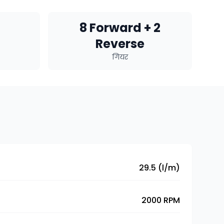
8 Forward + 2
Reverse
गियर
29.5 (l/m)
2000 RPM