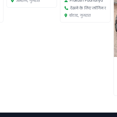
Prakash Padhariya
अमरेली, गुजरात
ें
देखने के लिए लॉगिन करें
बोटाड, गुजरात