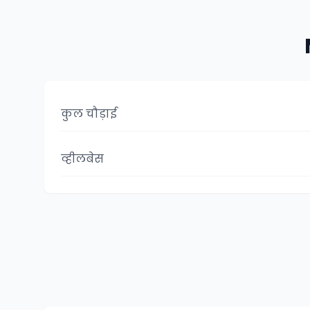
कुल चौड़ाई
व्हीलबेस