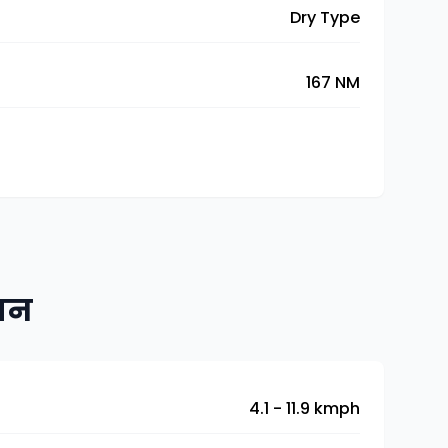
Dry Type
167 NM
िशन
4.1 - 11.9 kmph