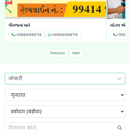
પીપળાના પાને
ખોડલ એગ્ર
+919941499714
+919941499714
+91635
Previous
Next
नोकरी
गुजरात
वडोदरा (बड़ौदा)