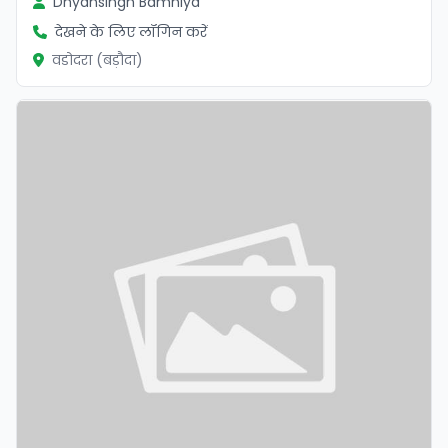
Dhyansingh Bamniya
देखने के लिए लॉगिन करें
वडोदरा (बड़ौदा)