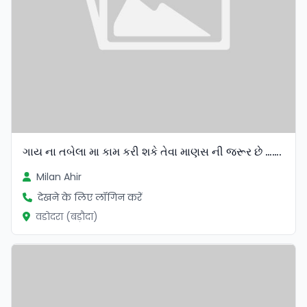
ગાય ના તબેલા મા કામ કરી શકે તેવા માણસ ની જરૂર છે …….
Milan Ahir
देखने के लिए लॉगिन करें
वडोदरा (बड़ौदा)