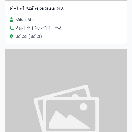
ખેતી ની જમીન સાચવવા માટે
Milan Ahir
देखने के लिए लॉगिन करें
वडोदरा (बड़ौदा)