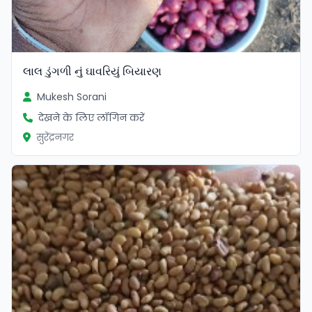
લાલ ડુંગળી નું ઘાવરિયું બિયારણ
Mukesh Sorani
देखने के लिए लॉगिन करें
सुरेंद्रनगर