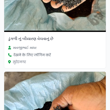
ડુંગળી નું બીયારણ વેચવાનું છે
માવજીભાઈ માધર
देखने के लिए लॉगिन करें
सुरेंद्रनगर