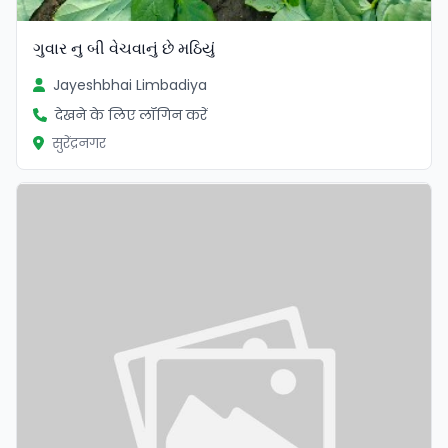
ગુવાર નુ બી વેચવાનું છે મઠિયું
Jayeshbhai Limbadiya
देखने के लिए लॉगिन करें
सुरेंद्रनगर