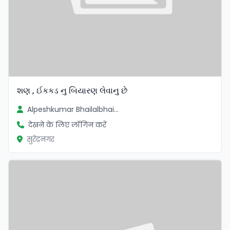
શણ , ઈકકડ નુ બિયારણ લેવાનુ છે
Alpeshkumar Bhailalbhai Mistry
देखने के लिए लॉगिन करें
सुरेंद्रनगर