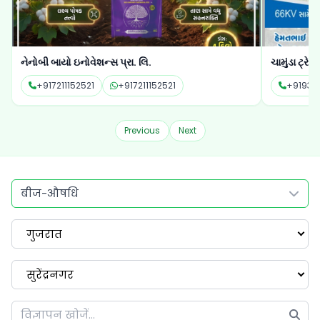
ચામુંડા ટ્રેડર્સ
ધરતી ઇરીગે
+919316833091
+919316833091
+91987
Previous
Next
बीज-औषधि
गुजरात
सुरेंद्रनगर