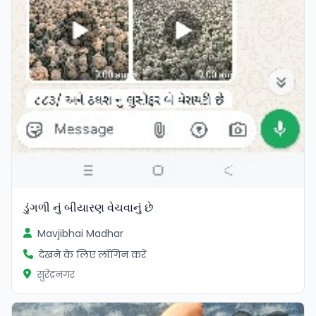
ડુંગળી નું બીયારણ વેચવાનું છે
Mavjibhai Madhar
देखने के लिए लॉगिन करें
सुरेंद्रनगर