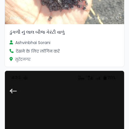
ડુંગળી નું લાલ બીજ ગેરંટી વાળું
Ashvinbhai Sorani
देखने के लिए लॉगिन करें
सुरेंद्रनगर