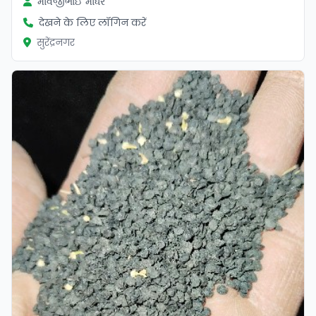
માવજીભાઈ માધર
देखने के लिए लॉगिन करें
सुरेंद्रनगर