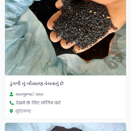
ડુંગળી નું બીયારણ વેચવાનું છે
માવજીભાઈ માધર
देखने के लिए लॉगिन करें
सुरेंद्रनगर