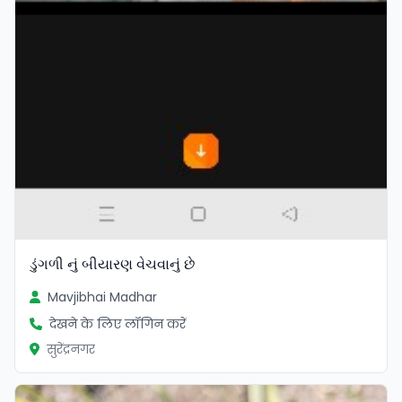
ડુંગળી નું બીયારણ વેચવાનું છે
Mavjibhai Madhar
देखने के लिए लॉगिन करें
सुरेंद्रनगर