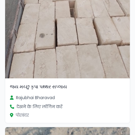
જય મચ્છુ કૃપા પથ્થર સપ્લાય
Rajubhai Bharavad
देखने के लिए लॉगिन करें
पोरबंदर