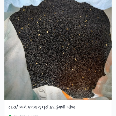
૮૮૩/ અને કલશ નુ લુસીફર ડુંગળી બીજ