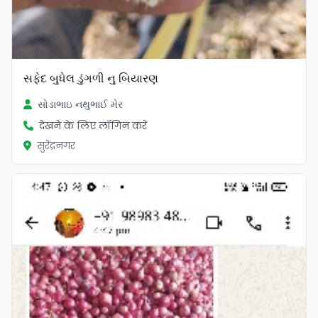
સફેદ બુધેલ ડુંગળી નુ બિયારણ
સોડાભાઇ નથુભાઈ મેર
देखने के लिए लॉगिन करें
सुरेंद्रनगर