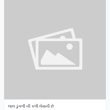
લાલ ડુંગળી ની કળી લેવાની છે