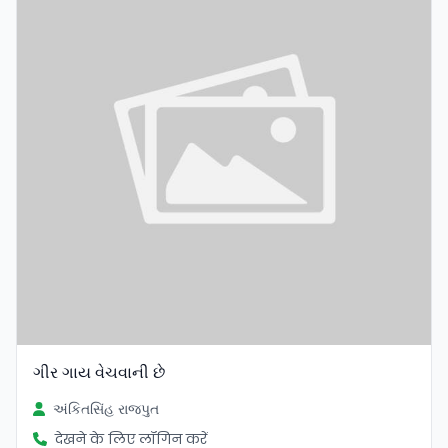
ગીર ગાય વેચવાની છે
અંકિતસિંહ રાજપુત
देखने के लिए लॉगिन करें