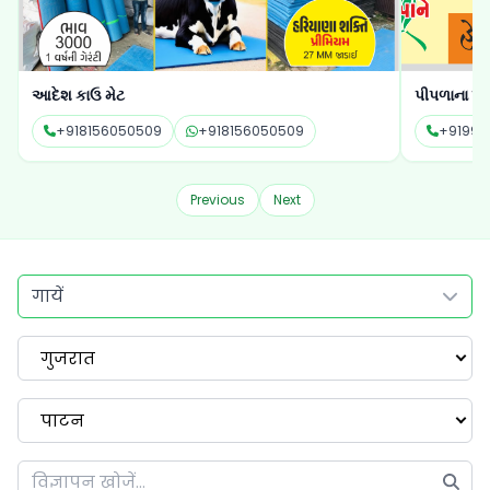
આદેશ કાઉ મેટ
પીપળાના પાન
+918156050509
+918156050509
+91994
Previous
Next
गायें
गुजरात
पाटन