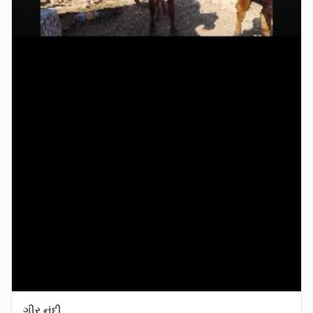
ગીર નંદી