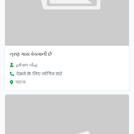
ત્રણ ગાય વેચવાની છે
હર્ષપાલ બૌદ્ધ
देखने के लिए लॉगिन करें
पाटन