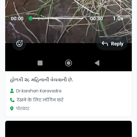
હોળકી ૨૮ મહિનાની વેચવાની છે.
Dr.karshan Karavadra
देखने के लिए लॉगिन करें
पोरबंदर