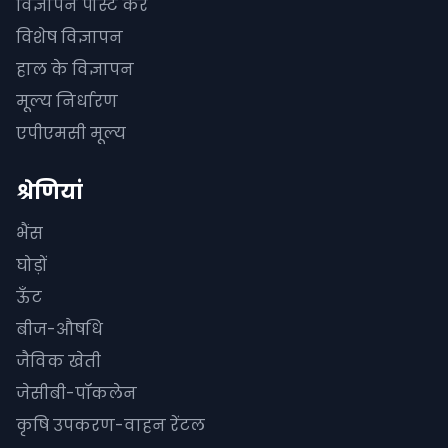
विज्ञापन पोस्ट करें
विशेष विज्ञापन
हाल के विज्ञापन
मूल्य निर्धारण
एपीएमसी मूल्य
श्रेणियां
भैंस
घोड़ों
ऊँट
बीज-औषधि
जैविक खेती
जेसीबी-पॉकलेन
कृषि उपकरण-वाहन रेंटल