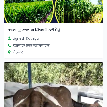
આખા ગુજરાત માં ડિલિવરી કરી દેશું
Jignesh Kothiya
देखने के लिए लॉगिन करें
पोरबंदर