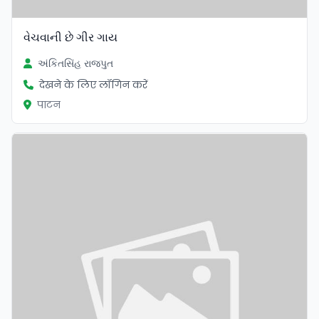
વેચવાની છે ગીર ગાય
અંકિતસિંહ રાજપુત
देखने के लिए लॉगिन करें
पाटन