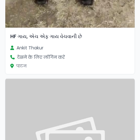
HF ગાય, એચ એફ ગાય વેચવાની છે
Ankit Thakur
देखने के लिए लॉगिन करें
पाटन