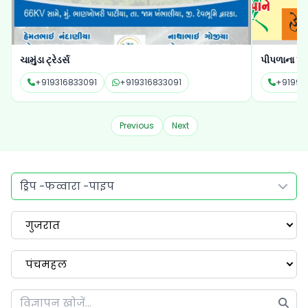
ચામુંડા ટ્રેડર્સ
પીપળાના પાન
+919316833091
+919316833091
+91994
Previous
Next
ड्रिप -फव्वारा -पाइप
गुजरात
पंचमहल