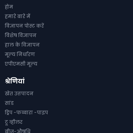
होम
हमारे बारे में
विज्ञापन पोस्ट करें
विशेष विज्ञापन
हाल के विज्ञापन
मूल्य निर्धारण
एपीएमसी मूल्य
श्रेणियां
खेत उत्तपादन
सांड
ड्रिप -फव्वारा -पाइप
टू व्हीलर
बीज-औषधि