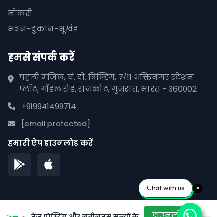
नोकरी
भवन-दुकान-भूखंड
हमसे संपर्क करें
पहली मंजिल, चं. दी. बिल्डिंग, 7/11 भक्तिनगर स्टेशन
प्लॉट, गोंडल रोड, राजकोट, गुजरात, भारत - 360002
+919941499714
[email protected]
हमारी ऐप डाउनलोड करें
Chat with us
© 2026 पीपलाना पाने. सर्वाधिकार सुरक्षित।
डाउनलोड
तेज़ पोस्टिंग और नवीनतम मूल्यों के