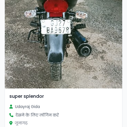
super splendor
Udayraj Gida
देखने के लिए लॉगिन करें
जूनागढ़