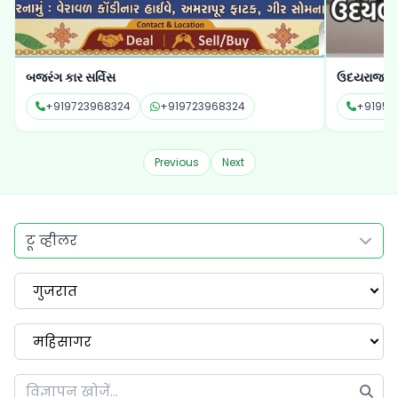
બજરંગ કાર સર્વિસ
ઉદયરાજ ગી
+919723968324
+919723968324
+91951
Previous
Next
टू व्हीलर
गुजरात
महिसागर