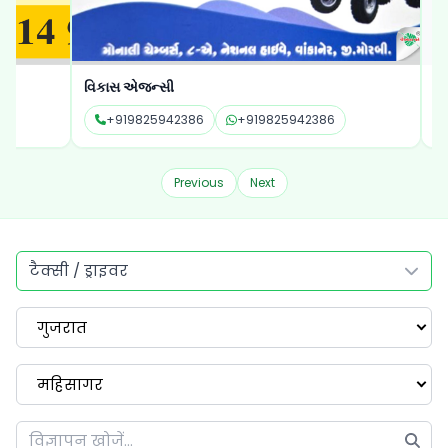
વિકાસ એજન્સી
અવિરાટ એનર્
+919825942386
+919825942386
+91997
Previous
Next
टैक्सी / ड्राइवर
गुजरात
महिसागर