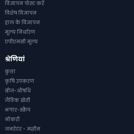
विज्ञापन पोस्ट करें
विशेष विज्ञापन
हाल के विज्ञापन
मूल्य निर्धारण
एपीएमसी मूल्य
श्रेणियां
कुत्ता
कृषि उपकरण
बीज-औषधि
जैविक खेती
भंगार-स्क्रैप
नोकरी
जनरेटर - मशीन