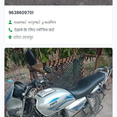
9638609701
રાયાભાઈ કાળુભાઈ ડુગારાભિલ
देखने के लिए लॉगिन करें
छोटा उदयपुर