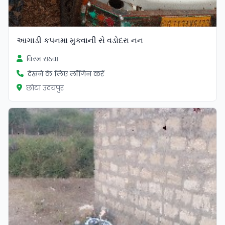
આગાડી કપનમા મુકવાની સે વડોદરા નન
વિરમ રાઠવા
देखने के लिए लॉगिन करें
छोटा उदयपुर