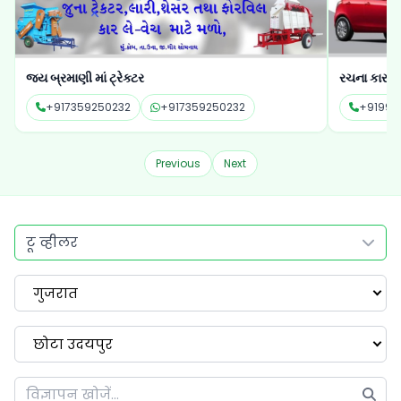
જય બ્રમાણી માં ટ્રેક્ટર
રચના કાર કે
+917359250232
+917359250232
+91991
Previous
Next
टू व्हीलर
गुजरात
छोटा उदयपुर