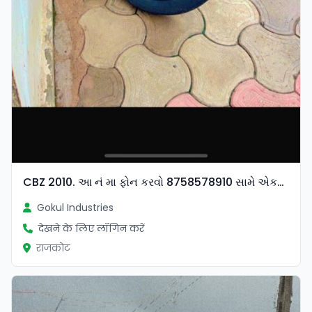
CBZ 2010. આ નં મા ફોન કરવો 8758578910 સામે એકટિવા જુપીટર સ્પેલનડર પણ ચાવશે
Gokul Industries
देखने के लिए लॉगिन करें
राजकोट