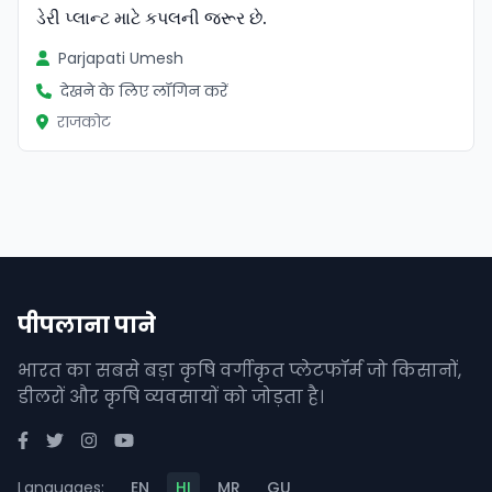
ડેરી પ્લાન્ટ માટે કપલની જરૂર છે.
Parjapati Umesh
देखने के लिए लॉगिन करें
राजकोट
पीपलाना पाने
भारत का सबसे बड़ा कृषि वर्गीकृत प्लेटफॉर्म जो किसानों,
डीलरों और कृषि व्यवसायों को जोड़ता है।
Languages:
EN
HI
MR
GU