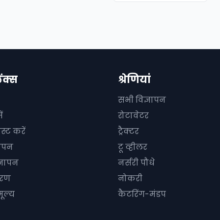
िंक्स
श्रेणियां
सभी विज्ञापन
ं
रोटावेटर
स्ट करें
ट्रैक्टर
ञापन
टू व्हीलर
्ञापन
नर्सरी पौधे
धारण
नोकरी
ूल्य
कैटरिंग-मंडप