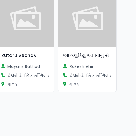
kutaru vechav
આ ગલુડિયું આપવાનું સે
Mayank Rathod
Rakesh Ahir
देखने के लिए लॉगिन करें
देखने के लिए लॉगिन करें
आनंद
आनंद