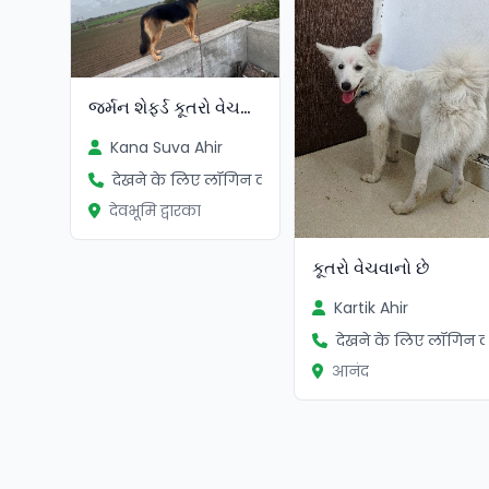
જર્મન શેફર્ડ કૂતરો વેચવાનો છે
Kana Suva Ahir
देखने के लिए लॉगिन करें
देवभूमि द्वारका
કૂતરો વેચવાનો છે
Kartik Ahir
देखने के लिए लॉगिन कर
आनंद