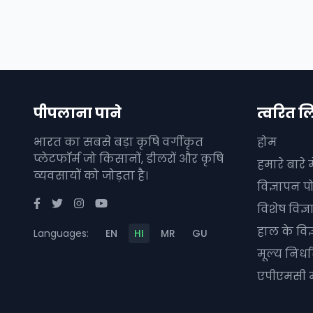
पीपलाना पाने
त्वरित ल
भारत का सबसे बड़ा कृषि वर्गीकृत
होम
प्लेटफॉर्म जो किसानों, डीलरों और कृषि
हमारे बारे मे
व्यवसायों को जोड़ता है।
विज्ञापन पो
विशेष विज्
हाल के विज
Languages:
EN
HI
MR
GU
मूल्य निर्
एपीएमसी म