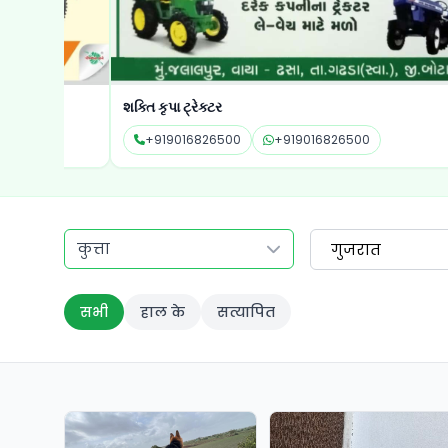
શક્તિ કૃપા ટ્રેક્ટર
+919016826500
+919016826500
कुत्ता
गुजरात
सभी
हाल के
सत्यापित