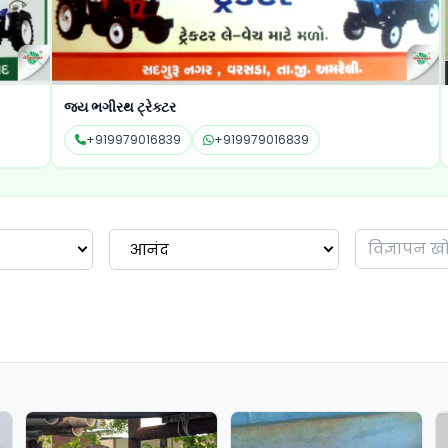
જય ભગીરથ ટ્રેક્ટર
સકલેન ટ
+919979016839
+919979016839
+9
आनंद