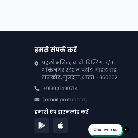
हमसे संपर्क करें
पहली मंजिल, चं. दी. बिल्डिंग, 7/11
भक्तिनगर स्टेशन प्लॉट, गोंडल रोड,
राजकोट, गुजरात, भारत - 360002
+919941499714
[email protected]
हमारी ऐप डाउनलोड करें
Chat with us