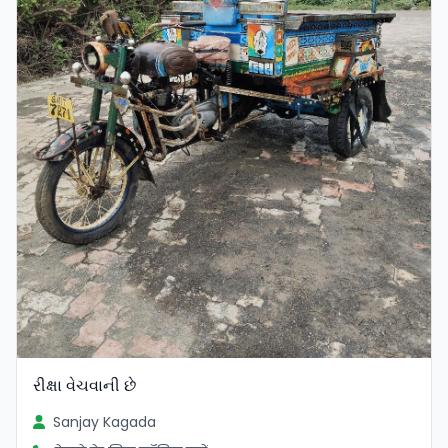
રીક્ષા વેચવાની છે
Sanjay Kagada