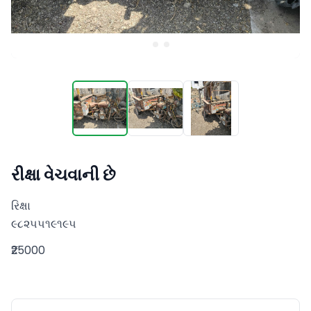
રીક્ષા વેચવાની છે
રિક્ષા 

૯૮૨૫૫૧૯૧૯૫
₹25000