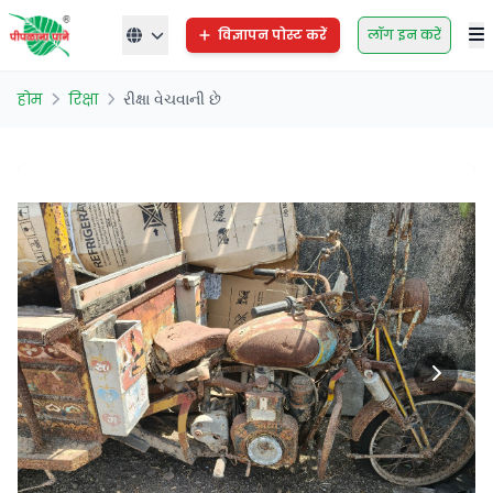
विज्ञापन पोस्ट करें
लॉग इन करें
होम
रिक्षा
રીક્ષા વેચવાની છે