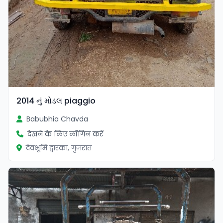
2014 નું મોડલ piaggio
Babubhia Chavda
देखने के लिए लॉगिन करें
देवभूमि द्वारका, गुजरात