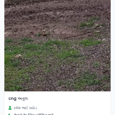
cng અતુલ
રમેશ ભાઈ રાઠોડ