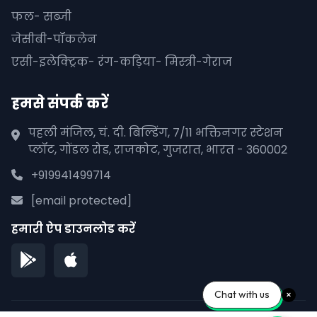
फल- सब्जी
जेसीबी-पॉकलेन
एसी-इलेक्ट्रिक- रंग-कड़िया- मिस्त्री-गेराज
हमसे संपर्क करें
पहली मंजिल, चं. दी. बिल्डिंग, 7/11 भक्तिनगर स्टेशन
प्लॉट, गोंडल रोड, राजकोट, गुजरात, भारत - 360002
+919941499714
[email protected]
हमारी ऐप डाउनलोड करें
Chat with us