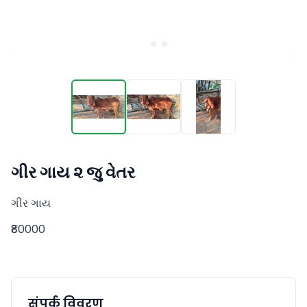
ગીર ગાય ૨ જુ વેતર
ગીર ગાય
₹80000
संपर्क विवरण