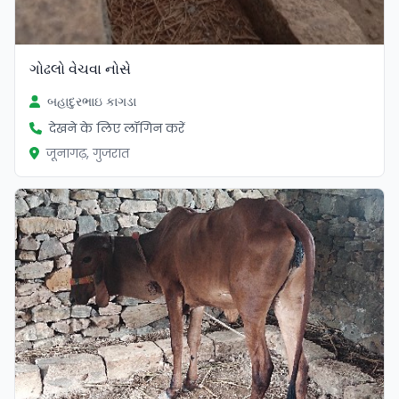
ગોઢલો વેચવા નોસે
બહાદુરભાઇ કાગડા
देखने के लिए लॉगिन करें
जूनागढ़, गुजरात