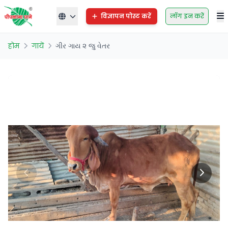
विज्ञापन पोस्ट करें
लॉग इन करें
होम
गायें
ગીર ગાય ૨ જુ વેતર