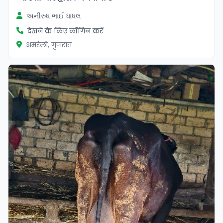
અનીરુધ ભાઈ ધાધલ
देखने के लिए लॉगिन करें
अमरेली, गुजरात