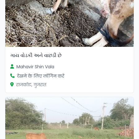
ગાય‌ વોડકી અને વાછડી છે
Mahavir Shin Vala
देखने के लिए लॉगिन करें
राजकोट, गुजरात