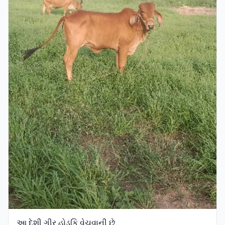
આ દેશી ગીર હોડકિ વેચવાની છે