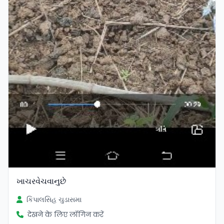
ખાચરવેચવાનુછે
કિપાલસિહ ચુડાસમા
देखने के लिए लॉगिन करें