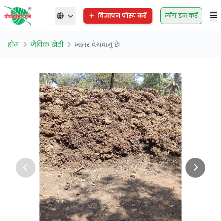
विज्ञापन पोस्ट करें
लॉग इन करें
होम
जैविक खेती
ખાતર વેચવાનું છે