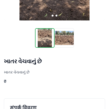
ખાતર વેચવાનું છે
ખાતર વેચવાનું છે
₹0
संपर्क विवरण