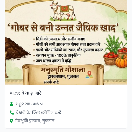
ખાતર વેચાણ માટે
રાહુલભાઇ વાયડા
देखने के लिए लॉगिन करें
देवभूमि द्वारका, गुजरात