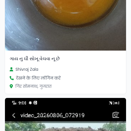
ગાય નુ ઘી સોખૂ વેચવા નૂ છે
Shivraj Zala
देखने के लिए लॉगिन करें
गिर सोमनाथ, गुजरात