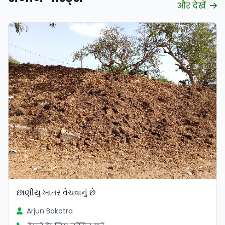
और देखें
છાણીયુ ખાતર વેચવાનું છે
Arjun Bakotra