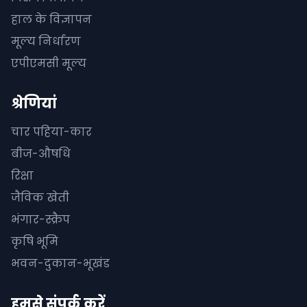
हाल के विज्ञापन
मूल्य निर्धारण
एपीएमसी मूल्य
श्रेणियां
चार पहिया-कार
बीज-औषधि
रिक्षा
जैविक खेती
भंगार-स्क्रैप
कृषि भूमि
भवन-दुकान-भूखंड
हमसे संपर्क करें