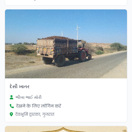
દેસી ખાતર
ભીખા ભાઈ મોરી
देखने के लिए लॉगिन करें
देवभूमि द्वारका, गुजरात