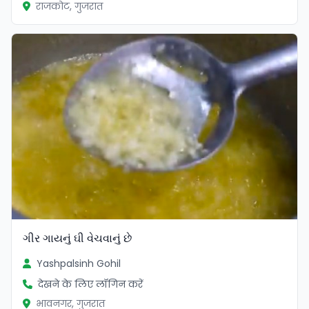
राजकोट, गुजरात
ગીર ગાયનું ઘી વેચવાનું છે
Yashpalsinh Gohil
देखने के लिए लॉगिन करें
भावनगर, गुजरात