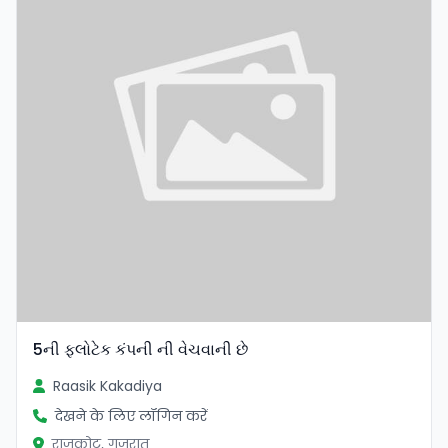
5ની ફ્લોટેક કંપની ની વેચવાની છે
Raasik Kakadiya
देखने के लिए लॉगिन करें
राजकोट, गुजरात