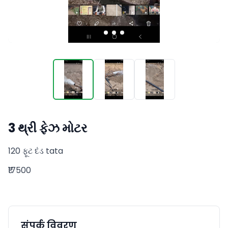
3 થ્રી ફેઝ મોટર
120 ફૂટ દંડ tata
₹17500
संपर्क विवरण