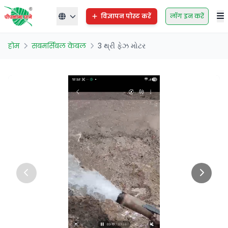
विज्ञापन पोस्ट करें
लॉग इन करें
होम
सबमर्सिबल केबल
3 થ્રી ફેઝ મોટર