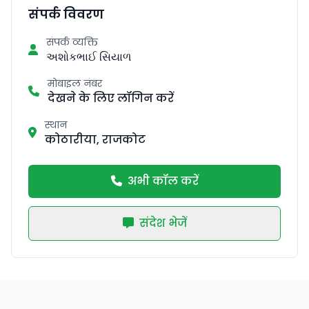
संपर्क विवरण
संपर्क व्यक्ति
અશોકભાઈ સિયાળ
मोबाइल नंबर
देखने के लिए लॉगिन करें
स्थान
कोठारीया, राजकोट
अभी कॉल करें
संदेश भेजें