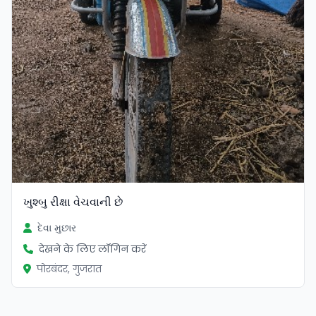
ખુશ્બુ રીક્ષા વેચવાની છે
દેવા મુછાર
देखने के लिए लॉगिन करें
पोरबंदर, गुजरात