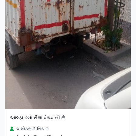
આલ્ફા ડબો રીક્ષા વેચવાની છે
અશોકભાઈ સિયાળ