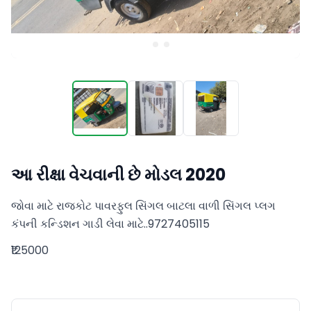
આ રીક્ષા વેચવાની છે મોડલ 2020
જોવા માટે રાજકોટ પાવરફુલ સિંગલ બાટલા વાળી સિંગલ પ્લગ 
કંપની કન્ડિશન ગાડી લેવા માટે..9727405115
₹125000