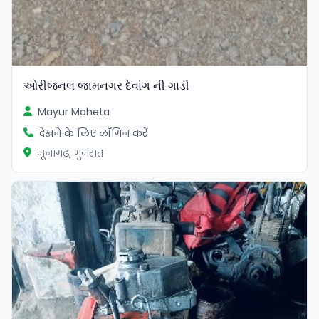
ઓરીજનલ જામનગર દેવાંગ ની ગાડી
Mayur Maheta
देखने के लिए लॉगिन करें
जूनागढ़, गुजरात