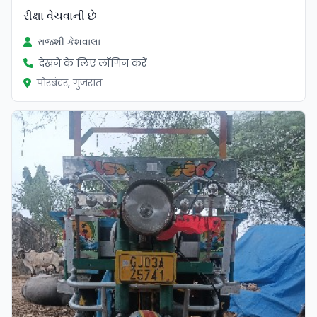
રીક્ષા વેચવાની છે
રાજશી કેશવાલા
देखने के लिए लॉगिन करें
पोरबंदर, गुजरात