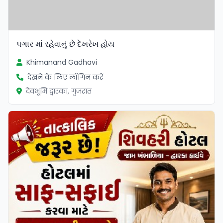
પગાર માં રહેવાનું છે દેખરેખ હોય
Khimanand Gadhavi
देखने के लिए लॉगिन करें
देवभूमि द्वारका, गुजरात