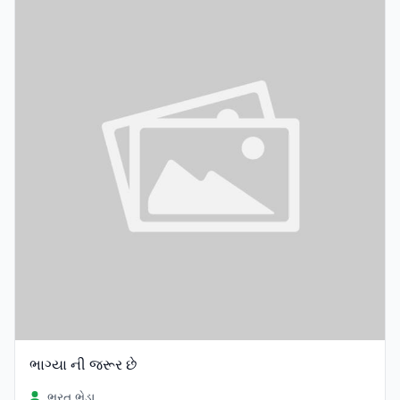
ભાગ્યા ની જરૂર છે
ભરત ભેડા