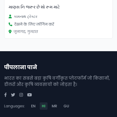
માણસ નિ જરૂર છે શો રૂમ માટે
કામનાથ ટ્રેક્ટર
देखने के लिए लॉगिन करें
जूनागढ़, गुजरात
पीपलाना पाने
भारत का सबसे बड़ा कृषि वर्गीकृत प्लेटफॉर्म जो किसानों,
डीलरों और कृषि व्यवसायों को जोड़ता है।
Languages:
EN
HI
MR
GU