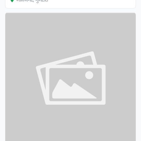
जामनगर, गुजरात