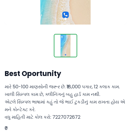
Best Oportunity
મારે 50-100 માણસોની જરૂર છે. ₹18,000 પગાર, 12 કલાક કામ. 
ખાલી સિમ્પલ કામ છે, ક્લીનિંગનું બહુ હાર્ડ કામ નથી.

એટલે સિમ્પલ ભાષામાં કહું તો જે ભાઈ ટુકડીનું કામ રાખતા હોય એ 
મને કોન્ટેક્ટ કરે.

વધુ માહિતી માટે કોલ કરો: 7227072672
₹0