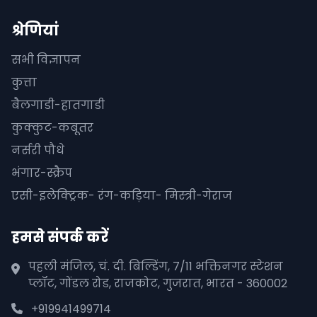
श्रेणियां
सभी विज्ञापन
कुत्ता
बैलगाडी-हातगाडी
कुक्कुट-कबूतर
नर्सरी पौधे
भंगार-स्क्रैप
एसी-इलेक्ट्रिक- रंग-कड़िया- मिस्त्री-गेराज
हमसे संपर्क करें
पहली मंजिल, चं. दी. बिल्डिंग, 7/11 भक्तिनगर स्टेशन
प्लॉट, गोंडल रोड, राजकोट, गुजरात, भारत - 360002
+919941499714