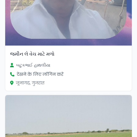
જમીન લે વેચ માટે મળો
બટુકભાઈ હાથલીયા
देखने के लिए लॉगिन करें
जूनागढ़, गुजरात