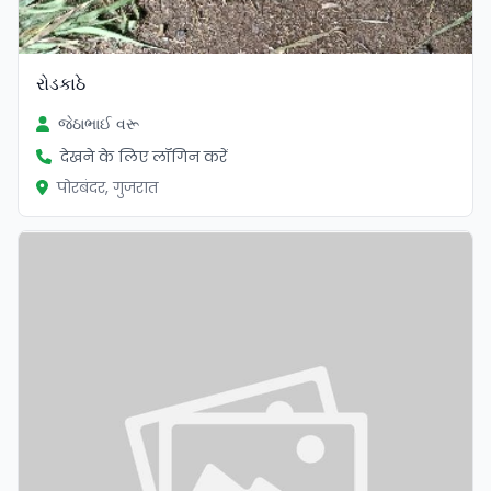
રોડકાઠે
જેઠાભાઈ વરૂ
देखने के लिए लॉगिन करें
पोरबंदर, गुजरात