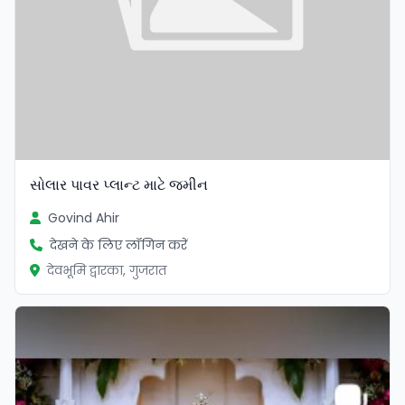
સોલાર પાવર પ્લાન્ટ માટે જમીન
Govind Ahir
देखने के लिए लॉगिन करें
देवभूमि द्वारका, गुजरात