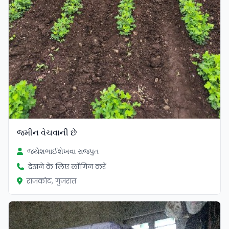
જમીન વેચવાની છે
જયેશભાઈશેખવા રાજપુત
देखने के लिए लॉगिन करें
राजकोट, गुजरात