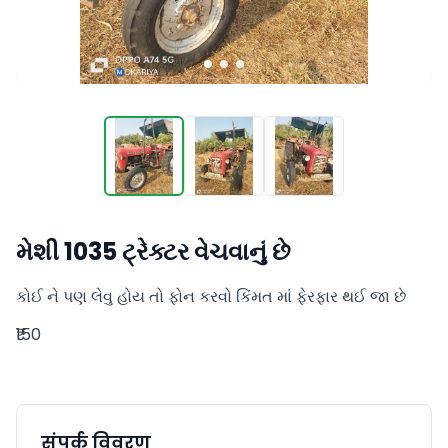
મેશી 1035 ટ્રેક્ટર વેચવાનું છે
કોઈ ને પણ લેવુ હોય તો ફોન કરવો કિંમત માં ફેરફાર થઈ જા છે
₹150
संपर्क विवरण