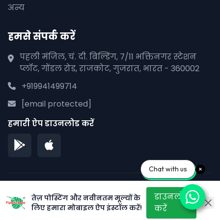
अन्य
हमसे संपर्क करें
पहली मंजिल, चं. दी. बिल्डिंग, 7/11 भक्तिनगर स्टेशन
प्लॉट, गोंडल रोड, राजकोट, गुजरात, भारत - 360002
+919941499714
[email protected]
हमारी ऐप डाउनलोड करें
Chat with us
© 2026 पीपलाना पाने. सर्वाधिकार सुरक्षित।
डाउनलोड
तेज़ पोस्टिंग और नवीनतम मूल्यों के
गोपनीयता नीति
सेवा की शर्तें
साइटमैप
लिए हमारा मोबाइल ऐप इंस्टॉल करें!
करें