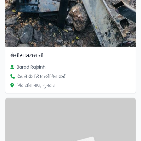
થેસીસ ખટારા ની
Barad Rajsinh
देखने के लिए लॉगिन करें
गिर सोमनाथ, गुजरात