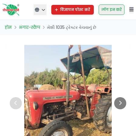
विज्ञापन पोस्ट करें
लॉग इन करें
होम
भंगार-स्क्रैप
મેશી 1035 ટ્રેક્ટર વેચવાનું છે