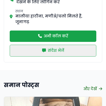
देखने के लिए लॉगिन करें
स्थान
मालीया हाटीना, मणीअे/चलो मिलते हैं,
जूनागढ़
अभी कॉल करें
संदेश भेजें
समान पोस्ट्स
और देखें