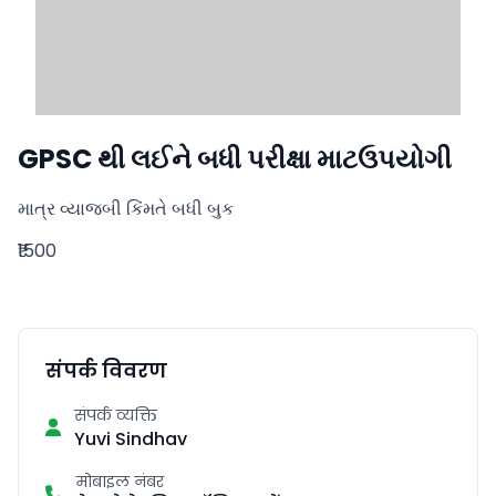
GPSC થી લઈને બધી પરીક્ષા માટઉપયોગી
માત્ર વ્યાજબી કિંમતે બધી બુક
₹1500
संपर्क विवरण
संपर्क व्यक्ति
Yuvi Sindhav
मोबाइल नंबर