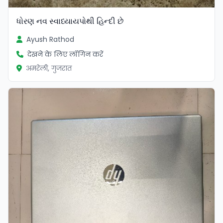
ધોરણ નવ સ્વાધ્યાયપોથી હિન્દી છે
Ayush Rathod
देखने के लिए लॉगिन करें
अमरेली, गुजरात