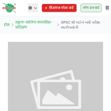
विज्ञापन पोस्ट करें
लॉग इन करें
स्कूल-कॉलेज क्लासिस-
GPSC થી લઈને બધી પરીક્ષા
होम
प्रशिक्षण
માટઉપયોગી