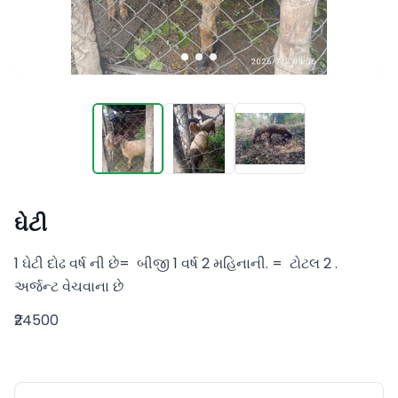
ઘેટી
1 ઘેટી દોઢ વર્ષ ની છે=  બીજી 1 વર્ષ 2 મહિનાની. =  ટોટલ 2 . 
અર્જન્ટ વેચવાના છે
₹24500