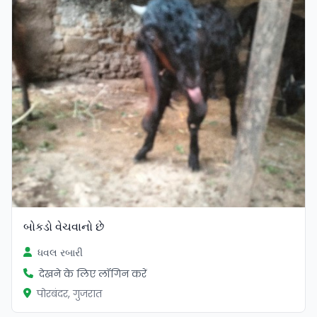
બોકડો વેચવાનો છે
ધવલ રબારી
देखने के लिए लॉगिन करें
पोरबंदर, गुजरात