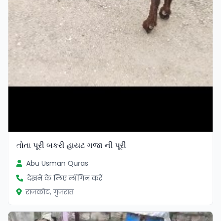
તોતા પૂરી બકરી હાયટ ગજા ની પૂરી
Abu Usman Quras
देखने के लिए लॉगिन करें
राजकोट, गुजरात