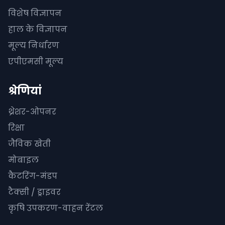
विशेष विज्ञापन
हाल के विज्ञापन
मूल्य निर्धारण
एपीएमसी मूल्य
श्रेणियां
थ्रेशर-ओपनर
रिक्षा
जैविक खेती
मोबाइल
कैटरिंग-मंडप
टैक्सी / ड्राइवर
कृषि उपकरण-वाहन रेंटल