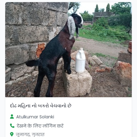
દોઢ મહિના નો બકરો વેચવાનો છે
Atulkumar Solanki
देखने के लिए लॉगिन करें
जूनागढ़, गुजरात