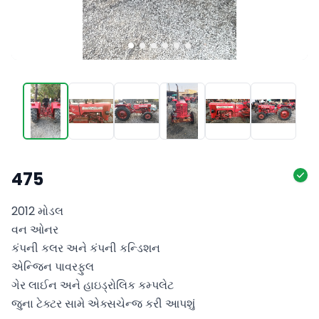
475
2012 મોડલ

વન ઓનર

કંપની કલર અને કંપની કન્ડિશન

એન્જિન પાવરફુલ

ગેર લાઈન અને હાઇડ્રોલિક કમ્પલેટ

જુના ટેક્ટર સામે એક્સચેન્જ કરી આપશું