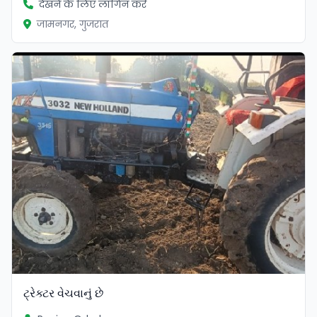
देखने के लिए लॉगिन करें
जामनगर, गुजरात
ટ્રેક્ટર વેચવાનું છે