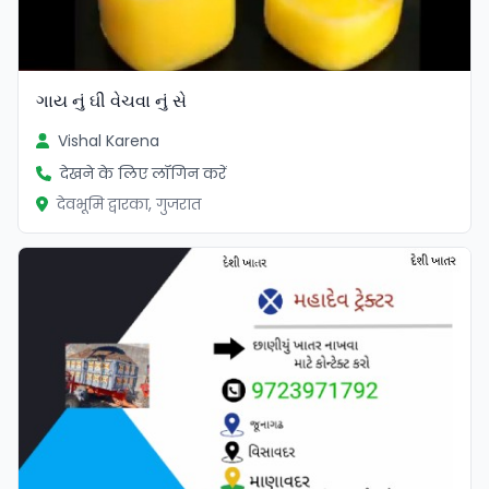
ગાય નું ઘી વેચવા નું સે
Vishal Karena
देखने के लिए लॉगिन करें
देवभूमि द्वारका, गुजरात