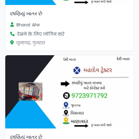
છાણિયું ખાતર છે
Bharat Ahir
देखने के लिए लॉगिन करें
जूनागढ़, गुजरात
છાણિયું ખાતર છે