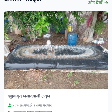
और देखें
જીવામૃત બનાવવાની ટ્યુબ
તખતસંગભાઈ કનુભા પરમાર