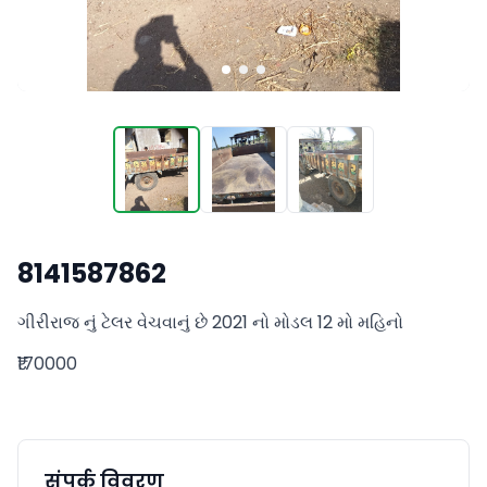
8141587862
ગીરીરાજ નું ટેલર વેચવાનું છે 2021 નો મોડલ 12 મો મહિનો
₹170000
संपर्क विवरण