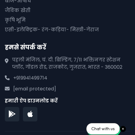
बीज-औषधि
जैविक खेती
कृषि भूमि
एसी-इलेक्ट्रिक- रंग-कड़िया- मिस्त्री-गेराज
हमसे संपर्क करें
पहली मंजिल, चं. दी. बिल्डिंग, 7/11 भक्तिनगर स्टेशन
प्लॉट, गोंडल रोड, राजकोट, गुजरात, भारत - 360002
+919941499714
[email protected]
हमारी ऐप डाउनलोड करें
Chat with us