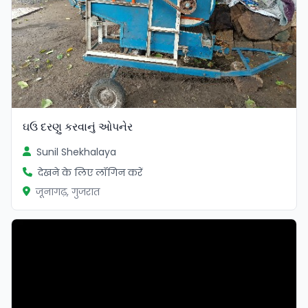
ઘઉ દરણુ કરવાનું ઓપનેર
Sunil Shekhalaya
देखने के लिए लॉगिन करें
जूनागढ़, गुजरात
सत्यापित