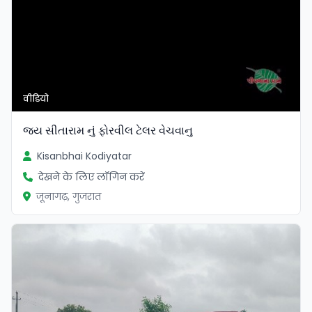
वीडियो
જય સીતારામ નું ફોરવીલ ટેલર વેચવાનુ
Kisanbhai Kodiyatar
देखने के लिए लॉगिन करें
जूनागढ़, गुजरात