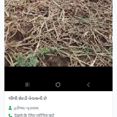
લીલી શેરડી વેચવાની છે
હરીભાઇ ચૃડાસમા
देखने के लिए लॉगिन करें