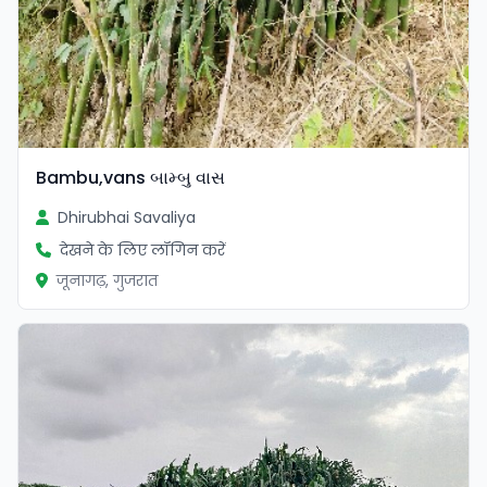
Bambu,vans બામ્બુ વાસ
Dhirubhai Savaliya
देखने के लिए लॉगिन करें
जूनागढ़, गुजरात