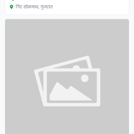
गिर सोमनाथ, गुजरात