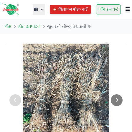
विज्ञापन पोस्ट करें
लॉग इन करें
होम
खेत उत्तपादन
જુવારની નીરણ વેચવાની છે