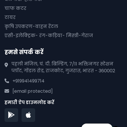
चाफ कटर
टायर
कृषि उपकरण-वाहन रेंटल
एसी-इलेक्ट्रिक- रंग-कड़िया- मिस्त्री-गेराज
हमसे संपर्क करें
पहली मंजिल, चं. दी. बिल्डिंग, 7/11 भक्तिनगर स्टेशन
प्लॉट, गोंडल रोड, राजकोट, गुजरात, भारत - 360002
+919941499714
[email protected]
हमारी ऐप डाउनलोड करें