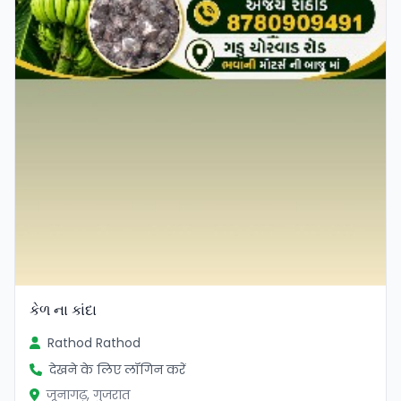
કેળ ના કાંદા
Rathod Rathod
देखने के लिए लॉगिन करें
जूनागढ़, गुजरात