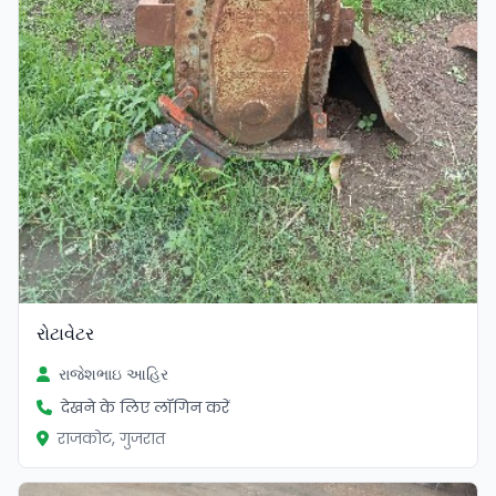
રોટાવેટર
રાજેશભાઇ આહિર
देखने के लिए लॉगिन करें
राजकोट, गुजरात