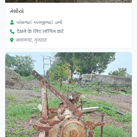
મેશીયો
પરેશભાઈ કાનજીભાઈ ડાભી
देखने के लिए लॉगिन करें
भावनगर, गुजरात