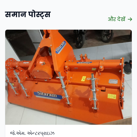
समान पोस्ट्स
और देखें
सत्यापित
જે.એમ. એન્ટરપ્રાઇઝ