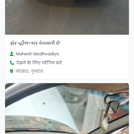
ફોર વ્હીલ-કાર વેચવાની છે
Mahesh Modhvadiya
देखने के लिए लॉगिन करें
पोरबंदर, गुजरात