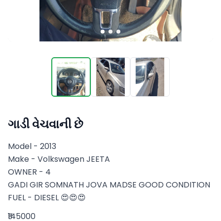
ગાડી વેચવાની છે
Model - 2013 

Make - Volkswagen JEETA 

OWNER - 4 

GADI GIR SOMNATH JOVA MADSE GOOD CONDITION 

FUEL - DIESEL 😍😍😍
₹145000