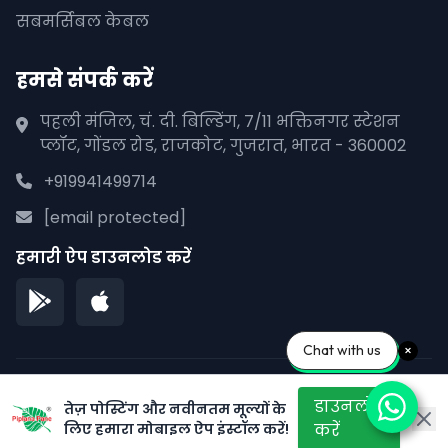
सबमर्सिबल केबल
हमसे संपर्क करें
पहली मंजिल, चं. दी. बिल्डिंग, 7/11 भक्तिनगर स्टेशन
प्लॉट, गोंडल रोड, राजकोट, गुजरात, भारत - 360002
+919941499714
[email protected]
हमारी ऐप डाउनलोड करें
Chat with us
© 2026 पीपलाना पाने. सर्वाधिकार सुरक्षित।
डाउनलोड
तेज़ पोस्टिंग और नवीनतम मूल्यों के
गोपनीयता नीति
सेवा की शर्तें
साइटमैप
लिए हमारा मोबाइल ऐप इंस्टॉल करें!
करें