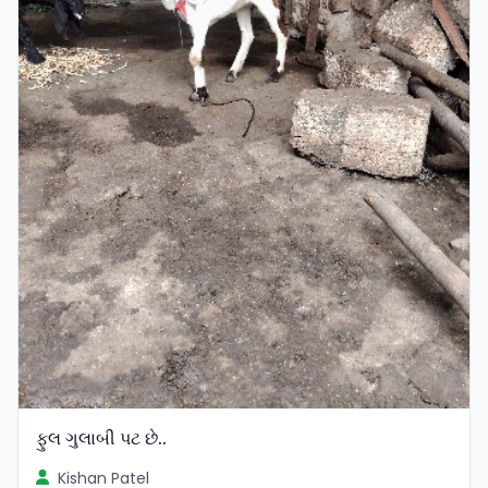
ફુલ ગુલાબી પટ છે..
Kishan Patel