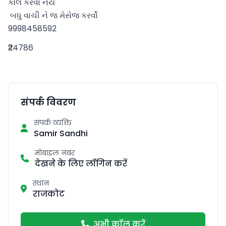
કૉલ કરવા નય

 બધુ વાચી ને જ મેસેજ કરર્વો

9998458592
₹24786
संपर्क विवरण
संपर्क व्यक्ति
Samir Sandhi
मोबाइल नंबर
देखने के लिए लॉगिन करें
स्थान
राजकोट
अभी कॉल करें