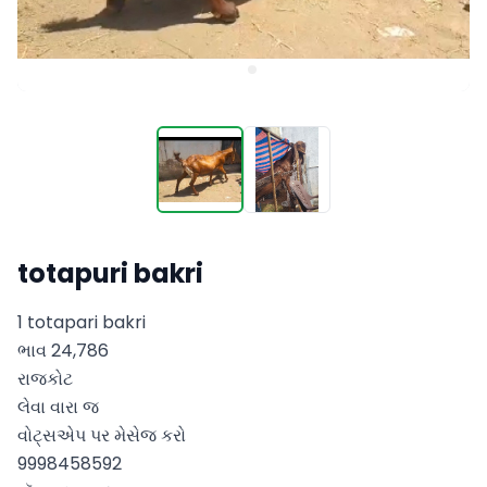
totapuri bakri
1 totapari bakri  

ભાવ 24,786 

રાજકોટ

લેવા વારા જ 

વોટ્સએપ પર મેસેજ કરો

9998458592
