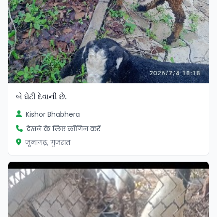
બે ઘેટી દેવાની છે.
Kishor Bhabhera
देखने के लिए लॉगिन करें
जूनागढ़, गुजरात