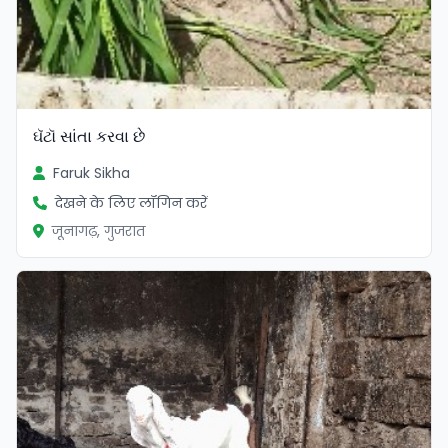
ઘૅટૉ સાંતા કરવા છે
Faruk Sikha
देखने के लिए लॉगिन करें
जूनागढ़, गुजरात