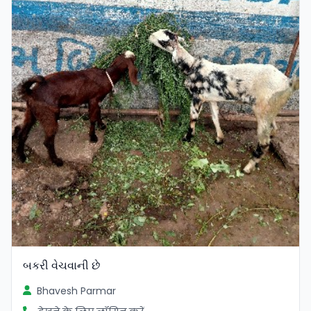
બકરી વેચવાની છે
Bhavesh Parmar