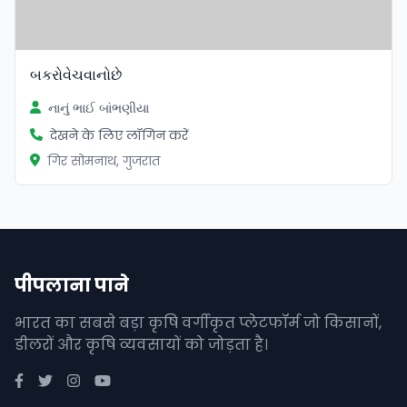
બકરોવેચવાનોછે
નાનું ભાઈ બાંભણીયા
देखने के लिए लॉगिन करें
गिर सोमनाथ, गुजरात
पीपलाना पाने
भारत का सबसे बड़ा कृषि वर्गीकृत प्लेटफॉर्म जो किसानों,
डीलरों और कृषि व्यवसायों को जोड़ता है।