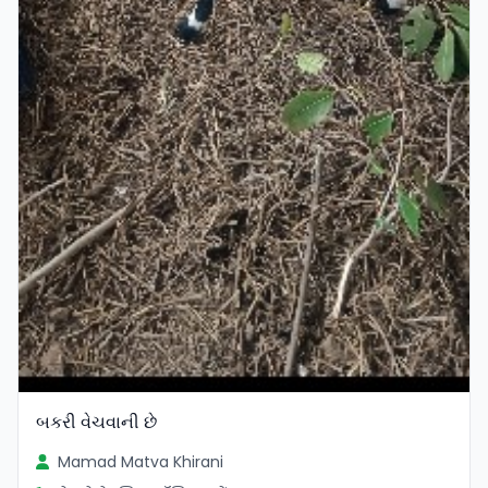
બકરી વેચવાની છે
Mamad Matva Khirani