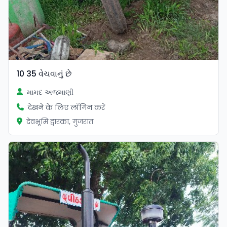
10 35 વેચવાનું છે
મામદ અજમાણી
देखने के लिए लॉगिन करें
देवभूमि द्वारका, गुजरात