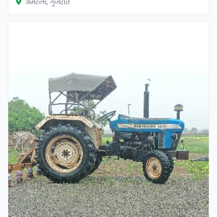
अमरेली, गुजरात