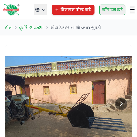
विज्ञापन पोस्ट करें
लॉग इन करें
होम
कृषि उपकरण
મોડા ટેકટર ના લોડર in સુપડી