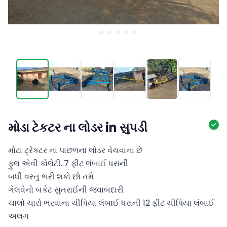
મોડા ટેકટર ના લોડર in સુપડી
મોટા ટ્રેકટર ના પાછળના લોડર વેચવાના છે 

ફુલ એવી કોલેટી..7 ફીટ લંબાઈ ધરાની 

બધી વસ્તુ ભરી શકો છો તમે 

ગેલવેનો બકેટ સુતરાઈની જવાબદારી

ચાલો ચારો ભરવાના ચીપિયા લંબાઈ ધરાની 12 ફીટ ચીપિયા લંબાઈ 
અલગ