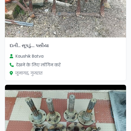
દાતી.. સૂપડું... પસીયા
Kaushik Batva
देखने के लिए लॉगिन करें
जूनागढ़, गुजरात