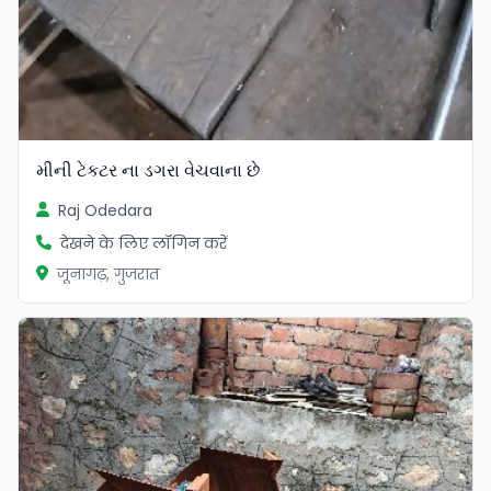
મીની ટેકટર ના ડગરા વેચવાના છે
Raj Odedara
देखने के लिए लॉगिन करें
जूनागढ़, गुजरात