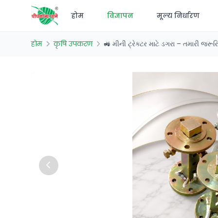
होम
विज्ञापन
मूल्य निर्धारण
होम
कृषि उपकरण
🚜 મીની ટ્રેક્ટર માટે ડગરા – તમારી જરૂ