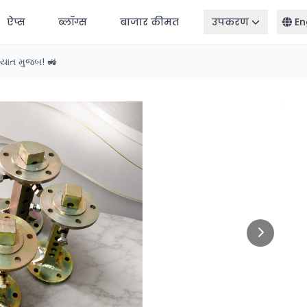
ऐप्स
ब्लॉग्स
बाजार कीमत
उपकरण
En
રિયાત મુજબ! 🚜