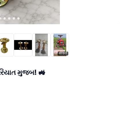
वीडियो
રૂરિયાત મુજબ! 🚜