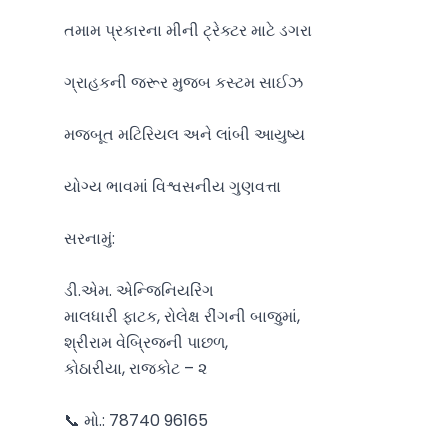
તમામ પ્રકારના મીની ટ્રેક્ટર માટે ડગરા

ગ્રાહકની જરૂર મુજબ કસ્ટમ સાઈઝ

મજબૂત મટિરિયલ અને લાંબી આયુષ્ય

યોગ્ય ભાવમાં વિશ્વસનીય ગુણવત્તા

સરનામું:

ડી.એમ. એન્જિનિયરિંગ

માલધારી ફાટક, રોલેક્ષ રીંગની બાજુમાં,

શ્રીરામ વેબ્રિજની પાછળ,

કોઠારીયા, રાજકોટ – ૨

📞 મો.: 78740 96165
