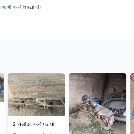
્તિશાળી અને ઉપયોગી!
2 કોસીયા અને પાટલો
ें