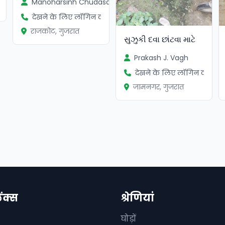
Manoharsinh Chudasama
देखने के लिए लॉगिन करें
राजकोट, गुजरात
સુઝુકી દવા છાંટવા માટે
Prakash J. Vagh
देखने के लिए लॉगिन करें
जामनगर, गुजरात
िंक्स
श्रेणियां
घोड़ों