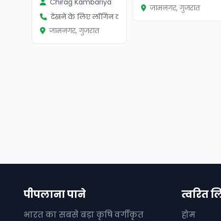
Chirag Kambariya
जामनगर, गुजरात
देखने के लिए लॉगिन करें
जामनगर, गुजरात
पीपलाना पाने
त्वरित ल
भारत का सबसे बड़ा कृषि वर्गीकृत
होम