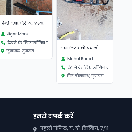
કેની તથા ધોરીયા કરવાના
Jigar Maru
देखने के लिए लॉगिन करें
દવા છાંટવાનો પંપ એન્જિન વાળો
जूनागढ़, गुजरात
Mehul Barad
देखने के लिए लॉगिन करें
गिर सोमनाथ, गुजरात
हमसे संपर्क करें
पहली मंजिल, चं. दी. बिल्डिंग, 7/11