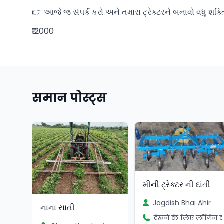
👉 આજે જ સંપર્ક કરો અને તમારા ટ્રેક્ટરને બનાવો વધુ શક
₹12000
समान पोस्ट्स
મીની ટ્રેક્ટર ની દાંતી
Jagdish Bhai Ahir
નાના સાતી
देखने के लिए लॉगिन कर