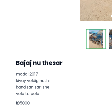
Bajaj nu thesar
modal 2017

kiyay veldig nathi

kandisan sari she 

vela te pela
₹105000