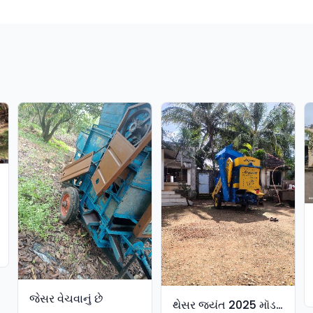
ें
જેસર વેચવાનું છે
થેસર જ્યંત 2025 મૉડલ