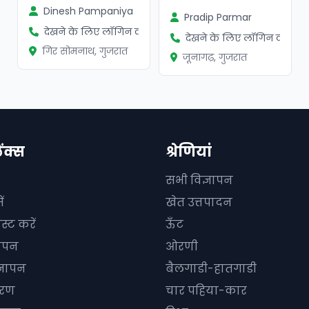
Dinesh Pampaniya
Pradip Parmar
देखने के लिए लॉगिन करें
देखने के लिए लॉगिन करें
गिर सोमनाथ, गुजरात
जूनागढ़, गुजरात
िंक्स
श्रेणियां
सभी विज्ञापन
ं
खेत उत्तपादन
स्ट करें
ऊँट
ञापन
ओरणी
्ञापन
बैलगाडी-हातगाडी
धारण
चार पहिया-कार