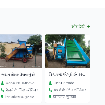
और देखें
सत्यापित
વિશ્વકર્મા એગ્રો ઈન્ડસ્ટ્રીઝ
જયંત થેસર વેચવાનું છે
Pintu Pitroda
Mansukh Jethava
देखने के लिए लॉगिन करें
देखने के लिए लॉगिन करें
राजकोट, गुजरात
गिर सोमनाथ, गुजरात