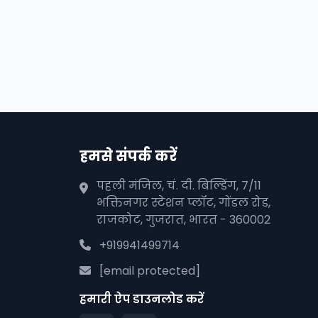
हमसे संपर्क करें
पहली मंजिल, चं. दी. बिल्डिंग, 7/11
भक्तिनगर स्टेशन प्लॉट, गोंडल रोड,
राजकोट, गुजरात, भारत - 360002
+919941499714
[email protected]
हमारी ऐप डाउनलोड करें