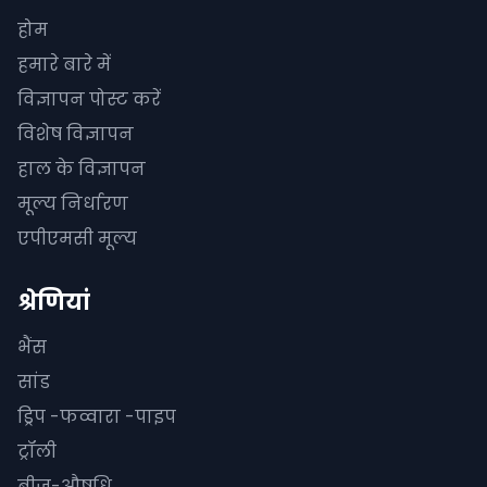
होम
हमारे बारे में
विज्ञापन पोस्ट करें
विशेष विज्ञापन
हाल के विज्ञापन
मूल्य निर्धारण
एपीएमसी मूल्य
श्रेणियां
भैंस
सांड
ड्रिप -फव्वारा -पाइप
ट्रॉली
बीज-औषधि