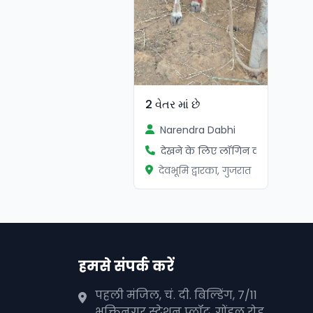
2 વેતર માં છે
Narendra Dabhi
देखने के लिए लॉगिन करें
देवभूमि द्वारका, गुजरात
हमसे संपर्क करें
पहली मंजिल, चं. दी. बिल्डिंग, 7/11
भक्तिनगर स्टेशन प्लॉट, गोंडल रोड,