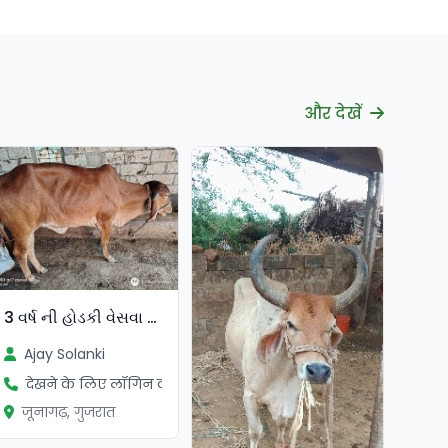
और देखें
3 વર્ષ ની હોડકી વેસવા ની સે
Ajay Solanki
देखने के लिए लॉगिन करें
जूनागढ़, गुजरात