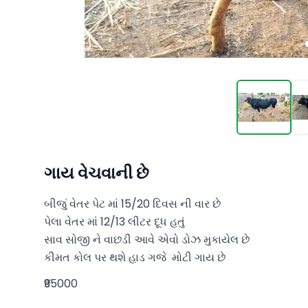
ગાય વેચવાની છે
બીજું વેતર પેટ માં 15/20 દિવસ ની વાર છે 

પેલા વેતર માં 12/13 લીટર દૂધ હતું 

સાવ સોજી ને વાછડી આવે એવો ડોઝ મુકાયેલ છે 

કીમત કોલ પર થશે હાડ ગજે  મોટી ગાય છે
₹95000