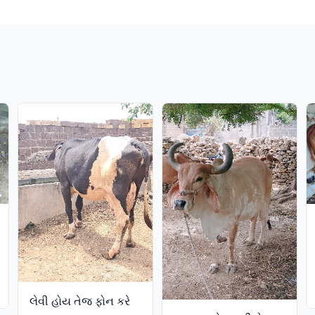
ें
લેવી હોય તેજ ફોન કરે