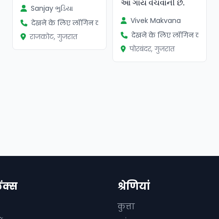
આ ગાય વેચવાની છે.
Sanjay ભુડિયા
Vivek Makvana
देखने के लिए लॉगिन करें
देखने के लिए लॉगिन करें
राजकोट, गुजरात
पोरबंदर, गुजरात
िंक्स
श्रेणियां
कुत्ता