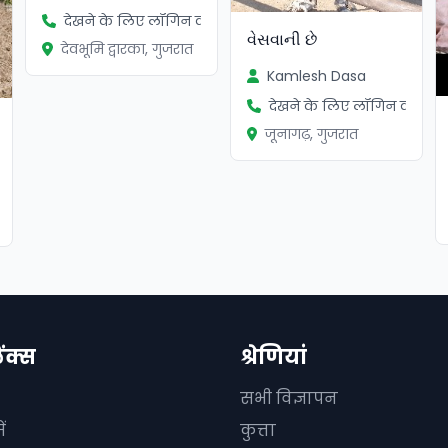
देखने के लिए लॉगिन करें
વેસવાની છે
देवभूमि द्वारका, गुजरात
Kamlesh Dasa
देखने के लिए लॉगिन करें
जूनागढ़, गुजरात
ें
िंक्स
श्रेणियां
सभी विज्ञापन
ं
कुत्ता