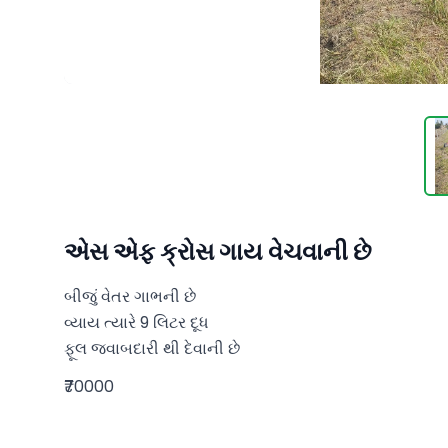
એસ એફ ક્રોસ ગાય વેચવાની છે
બીજું વેતર ગાભની છે 

વ્યાય ત્યારે 9 લિટર દૂધ 

ફૂલ જવાબદારી થી દેવાની છે
₹70000