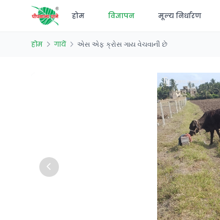
होम
विज्ञापन
मूल्य निर्धारण
होम
गायें
એસ એફ ક્રોસ ગાય વેચવાની છે