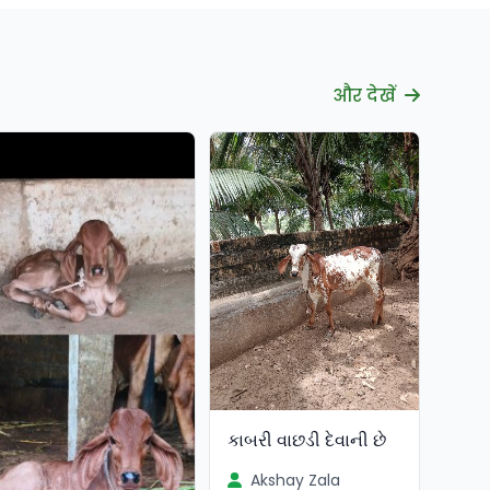
और देखें
કાબરી વાછડી દેવાની છે
Akshay Zala