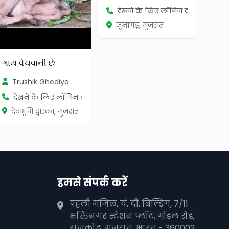
देखने के लिए लॉगिन करें
जूनागढ़, गुजरात
ગાય વેચવાની છે
Trushik Ghediya
देखने के लिए लॉगिन करें
देवभूमि द्वारका, गुजरात
हमसे संपर्क करें
पहली मंजिल, चं. दी. बिल्डिंग, 7/11
भक्तिनगर स्टेशन प्लॉट, गोंडल रोड,
राजकोट, गुजरात, भारत - 360002