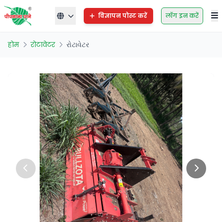
विज्ञापन पोस्ट करें
लॉग इन करें
होम
रोटावेटर
રોટાવેટર