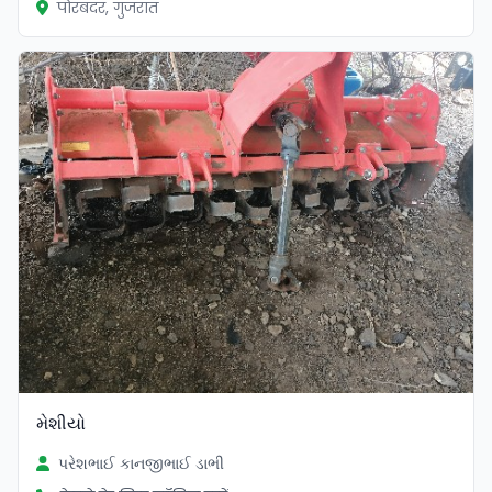
पोरबंदर, गुजरात
મેશીયો
પરેશભાઈ કાનજીભાઈ ડાભી