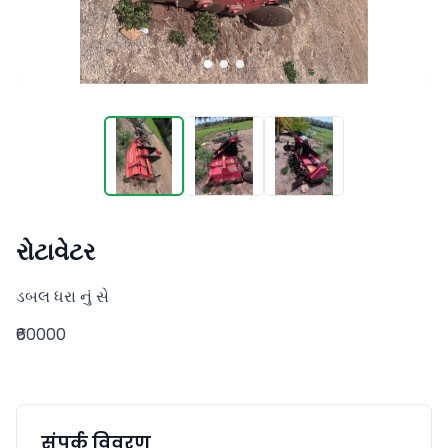
રોટાવેટર
ડબલ ધરા નું સે
₹60000
संपर्क विवरण